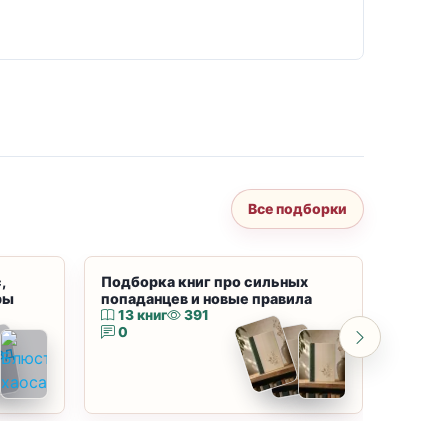
Все подборки
,
Подборка книг про сильных
Подбор
ры
попаданцев и новые правила
магию
13 книг
391
10 к
0
0