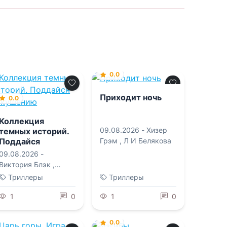
0.0
Приходит ночь
0.0
Коллекция
09.08.2026 -
Хизер
темных историй.
Поддайся
Грэм
,
Л И Белякова
искушению
09.08.2026 -
Виктория Блэк
,
Влада Владимировна
Триллеры
Триллеры
Мишина
,
Дана Делон
,
1
Джек Тодд
,
0
1
0
Ксандер Рейн
0.0