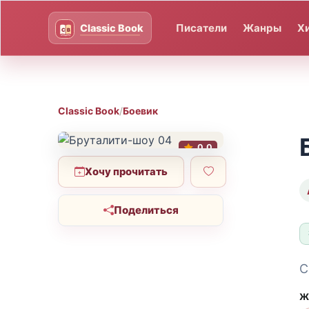
Писатели
Жанры
Х
Classic Book
/
Боевик
0.0
Хочу прочитать
Поделиться
С
Ж