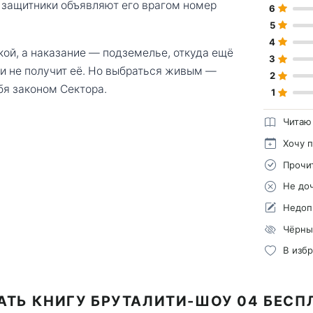
 защитники объявляют его врагом номер
6
5
4
ой, а наказание — подземелье, откуда ещё
3
 и не получит её. Но выбраться живым —
2
ебя законом Сектора.
1
Читаю
Хочу 
Прочи
Не до
Недоп
Чёрны
В изб
АТЬ КНИГУ БРУТАЛИТИ-ШОУ 04 БЕСП