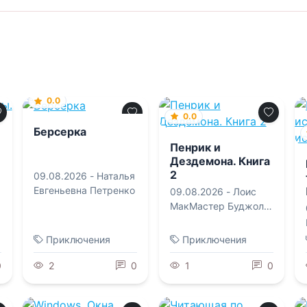
0.0
0.0
Берсерка
Пенрик и
Дездемона. Книга
2
09.08.2026 -
Наталья
Евгеньевна Петренко
09.08.2026 -
Лоис
МакМастер Буджолд
,
Ксения Сергеевна
Егорова
Приключения
Приключения
0
2
0
1
0