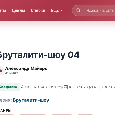
иты
Циклы
Списки
Ещё
Бруталити-шоу 04
Александр Майерс
А
41 книга
493 873 зн. / ~191 стр.
16.06.2026
(обн. 08.08.20
Завершена
ерия:
Бруталити-шоу
АНРЫ