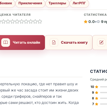
Боевик
Приключения
Триллеры
ЛитРПГ
ЦЕНКА ЧИТАТЕЛЯ
СТАТИСТИК
0.0
•
9 
Читать онлайн
Скачать книгу
СТАТИ
Средний р
ертельную локацию, где нет правил шоу и
10
ервый же час засада стоит им жизни двоих
9
среди гриферов, снайперов и так
8
рые сами решают, кто достоин жить. Когда
7