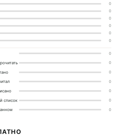
0
0
0
0
0
0
0
прочитать
0
тано
0
читал
0
исано
0
й список
0
ранном
0
ЛАТНО