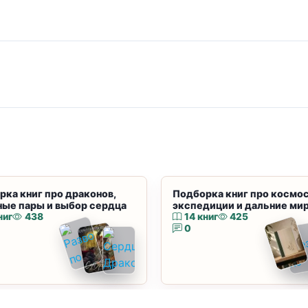
рка книг про драконов,
Подборка книг про космос
ные пары и выбор сердца
экспедиции и дальние ми
ниг
438
14 книг
425
0