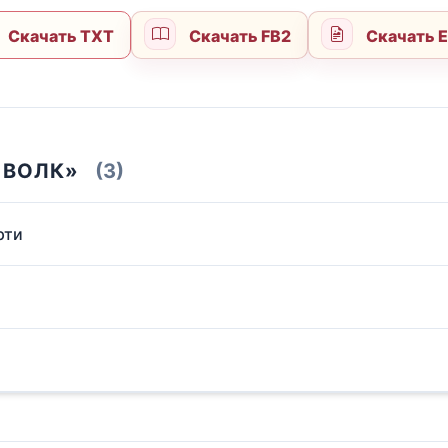
Скачать TXT
Скачать FB2
Скачать 
 ВОЛК»
(3)
рти