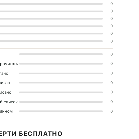
0
0
0
0
0
0
0
прочитать
0
тано
0
читал
0
исано
0
й список
0
ранном
0
МЕРТИ БЕСПЛАТНО