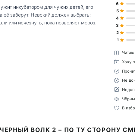
6
лужит инкубатором для чужих детей, его
5
а её заберут. Невский должен выбрать:
4
ли или исчезнуть, пока позволяет мороз.
3
2
1
Читаю
Хочу 
Прочи
Не до
Недоп
Чёрны
В изб
ЧЕРНЫЙ ВОЛК 2 – ПО ТУ СТОРОНУ С