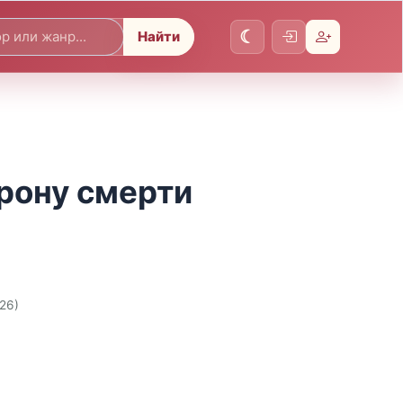
Найти
орону смерти
026)