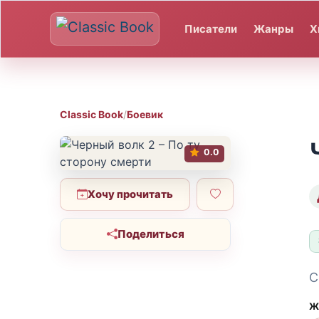
Писатели
Жанры
Х
Classic Book
/
Боевик
0.0
Хочу прочитать
Поделиться
С
Ж