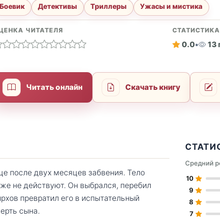
Боевик
Детективы
Триллеры
Ужасы и мистика
ЦЕНКА ЧИТАТЕЛЯ
СТАТИСТИК
0.0
•
13
Читать онлайн
Скачать книгу
СТАТИ
Средний р
е после двух месяцев забвения. Тело
10
уже не действуют. Он выбрался, перебил
9
ирхов превратил его в испытательный
8
ерть сына.
7