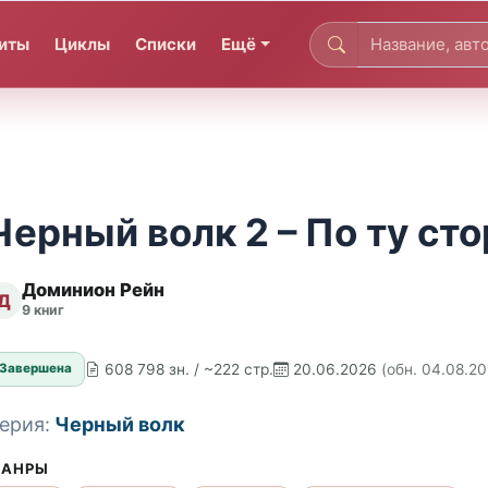
иты
Циклы
Списки
Ещё
Черный волк 2 – По ту ст
Доминион Рейн
Д
9 книг
608 798 зн. / ~222 стр.
20.06.2026
(обн. 04.08.2
Завершена
ерия:
Черный волк
АНРЫ