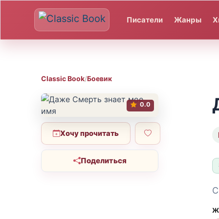
Писатели
Жанры
Х
Classic Book
/
Боевик
0.0
Хочу прочитать
Поделиться
С
Ж