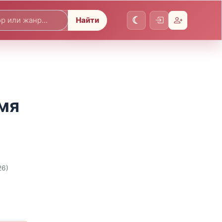
Найти
мя
26)