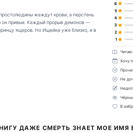
6
5
 простолюдины жаждут крови, а перстень
4
ой он привык. Каждый прорыв демонов —
3
принцу ящеров. Но Ищейка уже близко, и в
2
1
Читаю
Хочу 
Прочи
Не до
Недоп
Чёрны
В изб
НИГУ ДАЖЕ СМЕРТЬ ЗНАЕТ МОЕ ИМЯ