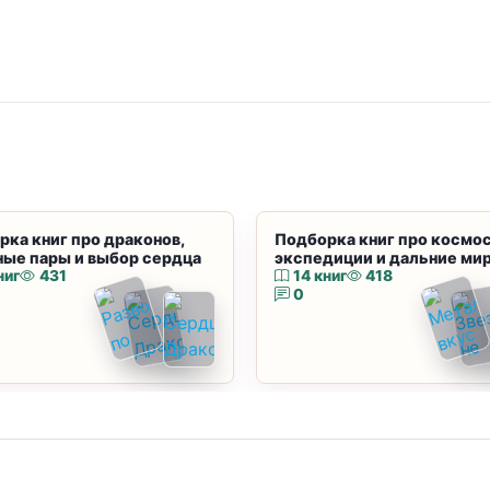
рка книг про драконов,
Подборка книг про космос
ные пары и выбор сердца
экспедиции и дальние ми
ниг
431
14 книг
418
0