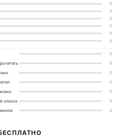
0
0
0
0
0
0
0
прочитать
0
тано
0
читал
0
исано
0
й список
0
ранном
0
 БЕСПЛАТНО