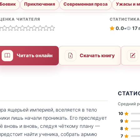
Боевик
Приключения
Современная проза
Ужасы и м
ЦЕНКА ЧИТАТЕЛЯ
СТАТИСТИК
0.0
•
17
Читать онлайн
Скачать книгу
СТАТИ
Средний р
ира ящерьей империей, вселяется в тело
10
чики лишь начали проникать. Его преследует
9
ё вновь и вновь, следуя чёткому плану —
8
предстоит найти ученика, собрать армию
7