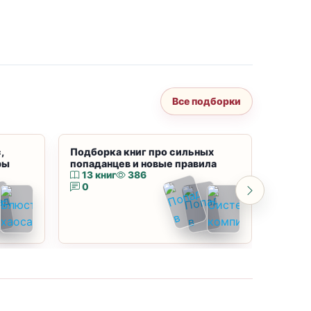
Все подборки
,
Подборка книг про сильных
Подбор
ры
попаданцев и новые правила
магию
13 книг
386
10 к
0
0