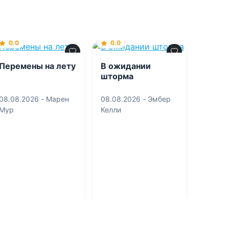
0.0
0.0
Пеpемены на летy
В ожидании
шторма
08.08.2026 -
Марен
08.08.2026 -
Эмбер
Мyp
Келли