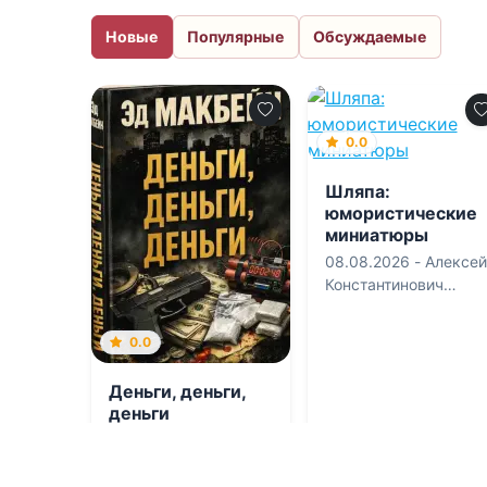
Новые
Популярные
Обсуждаемые
0.0
Шляпа:
юмористические
миниатюры
08.08.2026 -
Алексей
Константинович
Смирнов
0.0
Деньги, деньги,
деньги
08.08.2026 -
Эд
Макбейн
,
Евгений