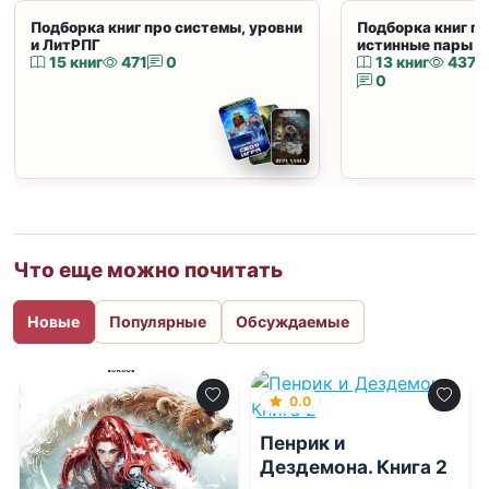
Подборка книг про системы, уровни
Подборка книг пр
и ЛитРПГ
истинные пары и
15 книг
471
0
13 книг
437
0
Что еще можно почитать
Новые
Популярные
Обсуждаемые
0.0
Пенрик и
Дездемона. Книга 2