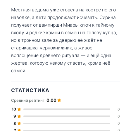
Местная ведьма уже сгорела на костре по его
наводке, а дети продолжают исчезать. Сирина
получает от вампирши Миары ключ к тайному
входу и редкие камни в обмен на голову купца,
но в тронном зале за дверью её ждёт не
старикашка-чернокнижник, а живое
воплощение древнего ритуала — и ещё одна
жертва, которую некому спасать, кроме неё
самой.
СТАТИСТИКА
0.00
Средний рейтинг:
10
0
9
0
8
0
7
0