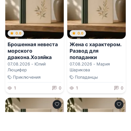
0.0
0.0
Брошенная невеста
Жена с характером.
морского
Развод для
дракона.Хозяйка
попаданки
Штормового приюта
07.08.2026 -
Юлий
07.08.2026 -
Мария
Люцифер
Шарикова
Приключения
Попаданцы
1
0
1
0