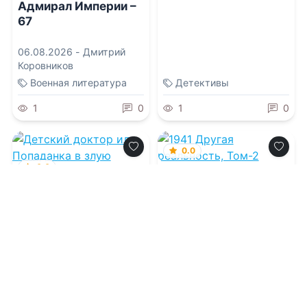
Адмирал Империи –
67
06.08.2026 -
Дмитрий
Коровников
Военная литература
Детективы
1
0
1
0
0.0
0.0
1941 Другая
реальность, Том-2
Детский доктор или
Попаданка в злую
мачеху
06.08.2026 -
Демьян
Копьев
06.08.2026 -
Елена
Смертная
,
Лана Кроу
Попаданцы
Попаданцы
2
0
5
0