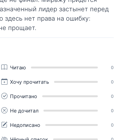
 назначенный лидер застынет перед
о здесь нет права на ошибку:
не прощает.
Читаю
0
Хочу прочитать
0
Прочитано
0
Не дочитал
0
Недописано
0
Чёрный список
0