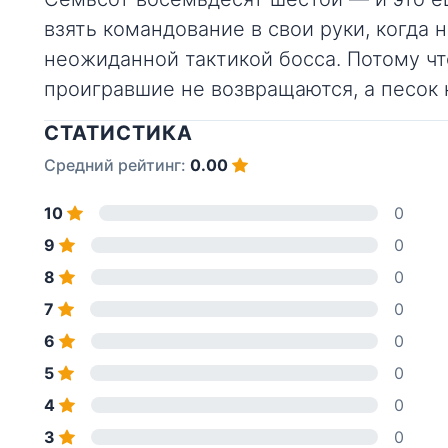
взять командование в свои руки, когда
неожиданной тактикой босса. Потому чт
проигравшие не возвращаются, а песок 
СТАТИСТИКА
Средний рейтинг:
0.00
10
0
9
0
8
0
7
0
6
0
5
0
4
0
3
0