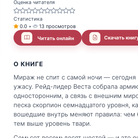
Оценка читателя
Статистика
0.0
•
13 просмотров
Скачать книг
Читать онлайн
О КНИГЕ
Мираж не спит с самой ночи — сегодня
ужасу. Рейд-лидер Веста собрала армию
односторонним, а связь с внешним миро
песка скорпион семнадцатого уровня, ка
вошедшие внутрь меняют правила: чем 
тем выше уровень твари.
Семьсот восемьдесят шестой — и это е