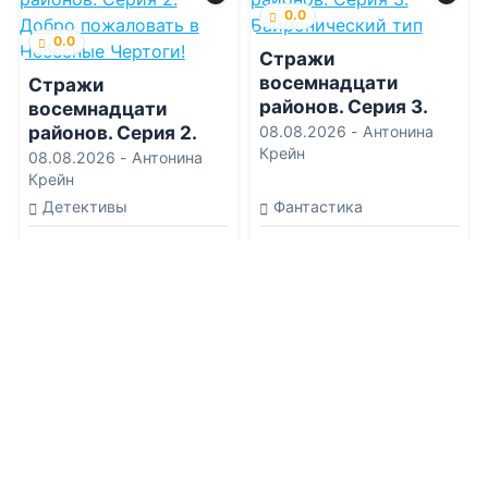
0.0
0.0
Стражи
восемнадцати
Стражи
районов. Серия 3.
восемнадцати
Байронический тип
районов. Серия 2.
08.08.2026 -
Антонина
Крейн
Добро пожаловать в
08.08.2026 -
Антонина
Небесные Чертоги!
Крейн
Детективы
Фантастика
4
0
1
0
0.0
0.0
Следы на снегу
Исповедь смертного
греха 4
08.08.2026 -
Татьяна
Филатова
08.08.2026 -
Макс
Вальтер
Боевик
Триллеры