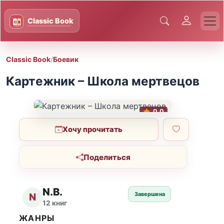
Classic Book
/
Боевик
Картежник – Школа мертвецов
0.0
Хочу прочитать
Поделиться
N.B.
Завершена
N
12 книг
ЖАНРЫ