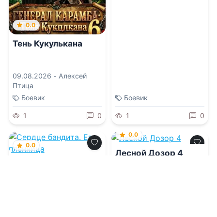
0.0
Тень Кукулькана
09.08.2026 -
Алексей
Птица
Боевик
Боевик
1
0
1
0
0.0
0.0
Лесной Дозор 4
Сердце бандита. Его
пленница
09.08.2026 -
Александр
Вольт
,
Сергей Карелин
09.08.2026 -
Инна
Матвеева