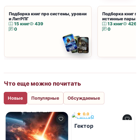
Подборка книг про системы, уровни
Подборка книг пр
и ЛитРПГ
истинные пары и
15 книг
439
13 книг
426
0
0
Что еще можно почитать
Новые
Популярные
Обсуждаемые
0.0
Гектор