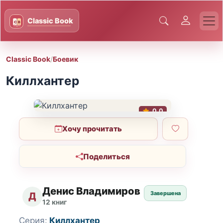
Classic Book
/
Боевик
Киллхантер
0.0
Хочу прочитать
Поделиться
Денис Владимиров
Завершена
Д
12 книг
Серия:
Киллхантер