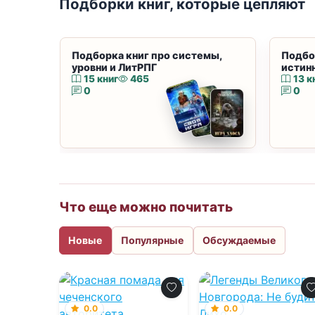
Подборки книг, которые цепляют
Подборка книг про системы,
Подбо
уровни и ЛитРПГ
истин
15 книг
465
13 к
0
0
Что еще можно почитать
Новые
Популярные
Обсуждаемые
0.0
0.0