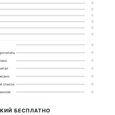
0
0
0
0
0
0
0
прочитать
0
тано
0
читал
0
исано
0
й список
0
ранном
0
СКИЙ БЕСПЛАТНО