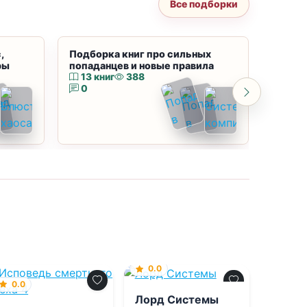
Все подборки
,
Подборка книг про сильных
Подбор
ры
попаданцев и новые правила
магию
13 книг
388
10 к
0
0
0.0
0.0
Лорд Системы