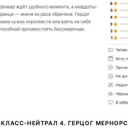
6
Эренвар ждёт удобного момента, а каэддоты-
5
ринца — иначе их раса обречена. Герцог
4
нами чужих королевств или взять на себя
3
 способной противостоять бессмертным.
2
1
Читаю
Хочу 
Прочи
Не до
Недоп
Чёрны
В изб
 КЛАСС-НЕЙТРАЛ 4. ГЕРЦОГ МЕРНОР