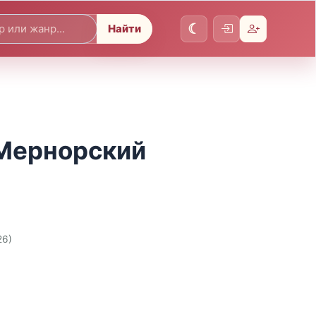
Найти
 Мернорский
26)