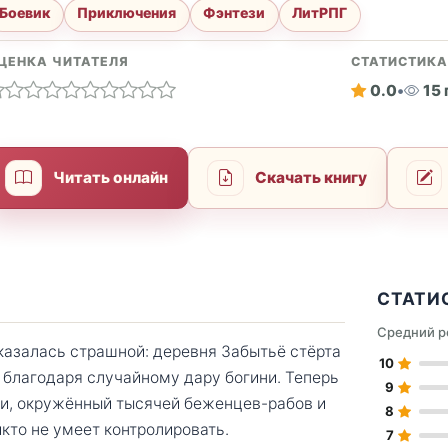
Боевик
Приключения
Фэнтези
ЛитРПГ
ЦЕНКА ЧИТАТЕЛЯ
СТАТИСТИК
0.0
•
15
Читать онлайн
Скачать книгу
СТАТИ
Средний р
оказалась страшной: деревня Забытьё стёрта
10
 благодаря случайному дару богини. Теперь
9
ни, окружённый тысячей беженцев-рабов и
8
кто не умеет контролировать.
7