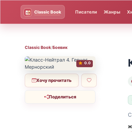
Писатели
Жанры
Х
Classic Book
/
Боевик
0.0
Хочу прочитать
Поделиться
С
Ж