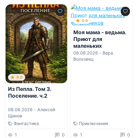
0.0
Моя мама - ведьма.
Приют для
маленьких
волшебников
08.08.2026 -
Вера
Волховец
0.0
Из Пепла. Том 3.
Поселение. ч.2
08.08.2026 -
Алексей
Щинов
Фантастика
Приключения
1
0
1
0