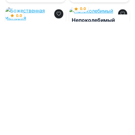
0.0
0.0
Непоколебимый
Божественная
империя
08.08.2026 -
Джейн
Генри
08.08.2026 -
К. Л Манн
Боевик
Боевик
1
0
1
0
0.0
Драконье золото
08.08.2026 -
Марина
Индиви
,
Марина
Эльденберт