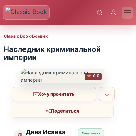
Classic Book
/
Боевик
Наследник криминальной
империи
0.0
Хочу прочитать
Поделиться
Дина Исаева
Завершена
Д