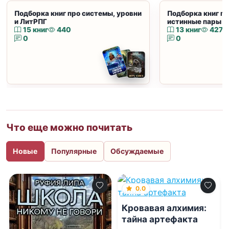
Подборка книг про системы, уровни
Подборка книг пр
и ЛитРПГ
истинные пары и
15 книг
440
13 книг
427
0
0
Что еще можно почитать
Новые
Популярные
Обсуждаемые
0.0
Кровавая алхимия:
тайна артефакта