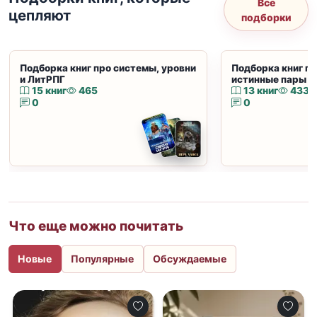
Все
цепляют
подборки
Подборка книг про системы, уровни
Подборка книг пр
и ЛитРПГ
истинные пары и
15 книг
465
13 книг
433
0
0
Что еще можно почитать
Новые
Популярные
Обсуждаемые