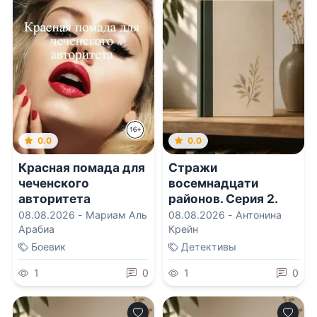
0.0
0.0
Красная помада для
Стражи
чеченского
восемнадцати
авторитета
районов. Серия 2.
Добро пожаловать в
08.08.2026 -
Мариам Аль
08.08.2026 -
Антонина
Небесные Чертоги!
Арабиа
Крейн
Боевик
Детективы
1
0
1
0