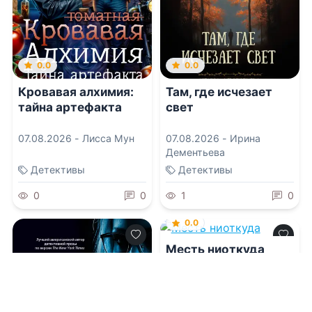
0.0
0.0
Кровавая алхимия:
Там, где исчезает
тайна артефакта
свет
07.08.2026 -
Лисса Мун
07.08.2026 -
Ирина
Дементьева
Детективы
Детективы
0
0
1
0
0.0
Месть ниоткуда
07.08.2026 -
Михаил
Попов