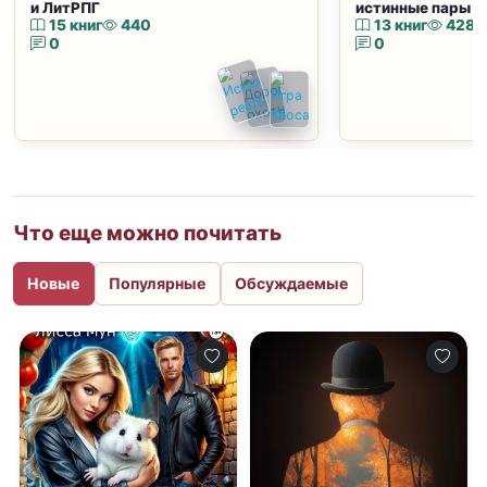
и ЛитРПГ
истинные пары и
15 книг
440
13 книг
428
0
0
Что еще можно почитать
Новые
Популярные
Обсуждаемые