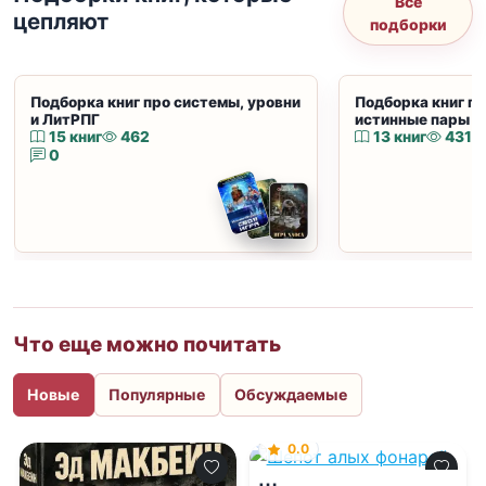
Все
цепляют
подборки
Подборка книг про системы, уровни
Подборка книг пр
и ЛитРПГ
истинные пары и
15 книг
462
13 книг
431
0
Что еще можно почитать
Новые
Популярные
Обсуждаемые
0.0