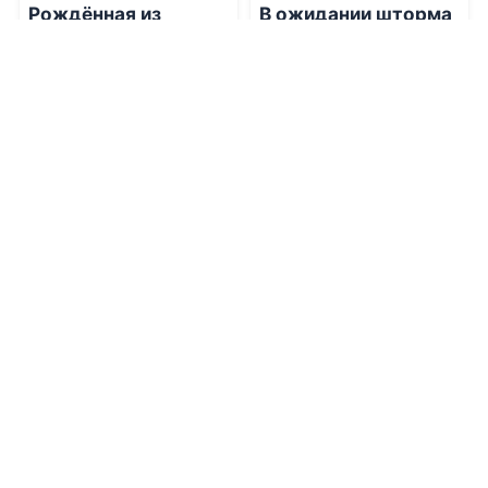
Рождённая из
В ожидании шторма
могилы
08.08.2026 -
Нэнси
08.08.2026 -
Эмбер Келли
Эвервин
Фантастика
Проза
1
0
1
0
0.0
0.0
Рейс Москва –
Париж
Отказался от жены?
Верни мне мои семь
лет
08.08.2026 -
Екатерина
Робертовна
08.08.2026 -
Майкл
Рождественская
Скофилд
Проза
Проза
1
0
1
0