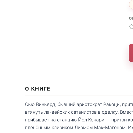
О
О КНИГЕ
Сью Виньярд, бывший аристократ Ракоци, прит
втянуть ла-вейских сатанистов в сделку. Вме
прибывает на станцию Йол Кенари — притон ко
пленённым клириком Лиамом Мак-Магоном. Их ц