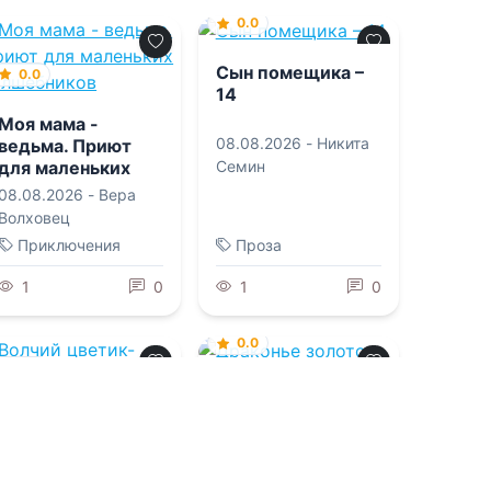
0.0
Сын помещика –
0.0
14
Моя мама -
08.08.2026 -
Никита
ведьма. Приют
для маленьких
Семин
волшебников
08.08.2026 -
Вера
Волховец
Приключения
Проза
1
0
1
0
0.0
0.0
Драконье золото
Волчий цветик-
Семицветик
08.08.2026 -
Марина
Индиви
,
Марина
08.08.2026 -
Ксан