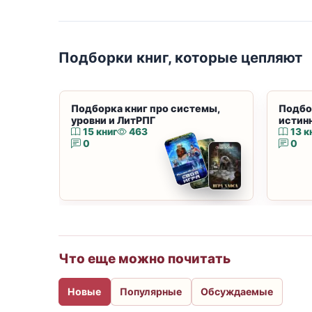
Подборки книг, которые цепляют
Подборка книг про системы,
Подбо
уровни и ЛитРПГ
истин
15 книг
463
13 к
0
0
Что еще можно почитать
Новые
Популярные
Обсуждаемые