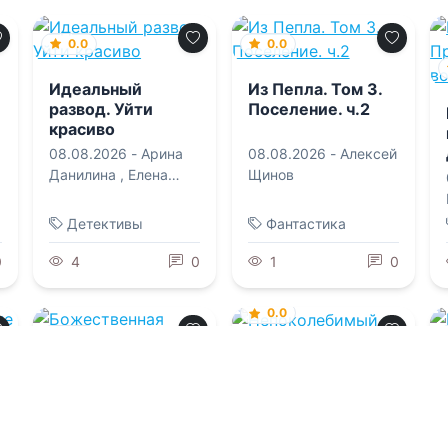
0.0
0.0
Идеальный
Из Пепла. Том 3.
развод. Уйти
Поселение. ч.2
красиво
08.08.2026 -
Арина
08.08.2026 -
Алексей
Данилина
,
Елена
Щинов
Попова
Детективы
Фантастика
0
4
0
1
0
0.0
0.0
Непоколебимый
Божественная
империя
08.08.2026 -
Джейн
Генри
08.08.2026 -
К. Л