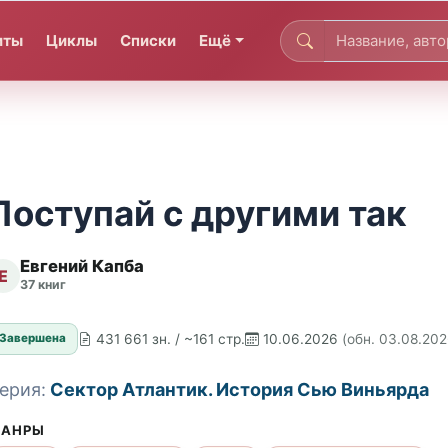
иты
Циклы
Списки
Ещё
Поступай с другими так
Евгений Капба
Е
37 книг
431 661 зн. / ~161 стр.
10.06.2026
(обн. 03.08.202
Завершена
ерия:
Сектор Атлантик. История Сью Виньярда
АНРЫ