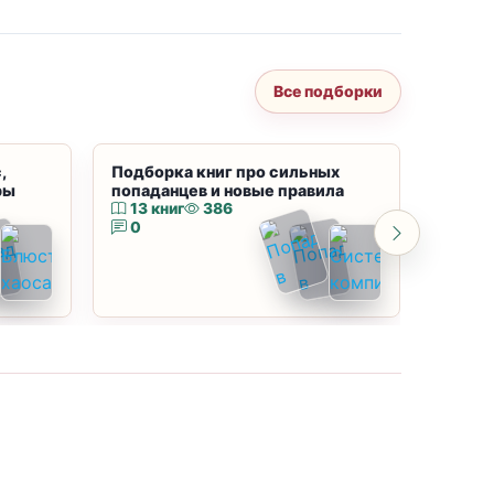
Все подборки
,
Подборка книг про сильных
Подбор
ры
попаданцев и новые правила
магию
13 книг
386
10 к
0
0