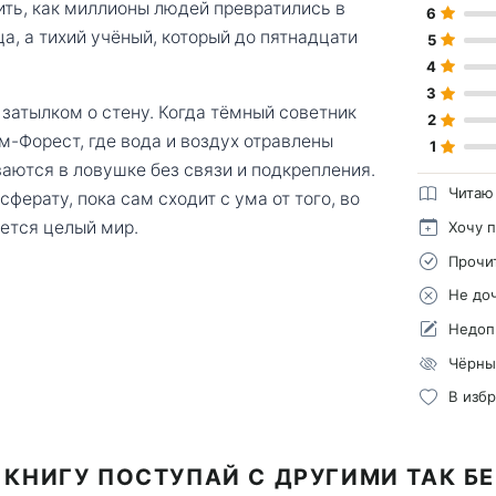
ить, как миллионы людей превратились в
6
, а тихий учёный, который до пятнадцати
5
4
3
затылком о стену. Когда тёмный советник
2
м-Форест, где вода и воздух отравлены
1
аются в ловушке без связи и подкрепления.
Читаю
ерату, пока сам сходит с ума от того, во
ается целый мир.
Хочу 
Прочи
Не до
Недоп
Чёрны
В изб
 КНИГУ ПОСТУПАЙ С ДРУГИМИ ТАК Б