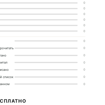
0
0
0
0
0
0
0
прочитать
0
тано
0
читал
0
исано
0
й список
0
ранном
0
ЕСПЛАТНО