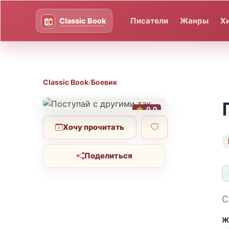
Писатели
Жанры
Х
Classic Book
/
Боевик
0.0
Хочу прочитать
Поделиться
С
Ж