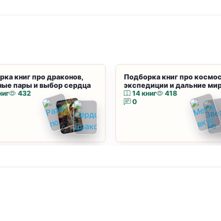
рка книг про драконов,
Подборка книг про космос
ные пары и выбор сердца
экспедиции и дальние ми
ниг
432
14 книг
418
0