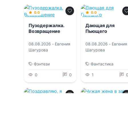
0.0
0.0
Пузодержалка.
Дающая для
Возвращение
Пьющего
08.08.2026 -
Евгения
08.08.2026 -
Евгения
Шагурова
Шагурова
Фэнтези
Фантастика
0
0
1
0.0
1.0
Поздравляю, я
Чужая жена в
только твой
замке предателя
08.08.2026 -
Дарья
08.08.2026 -
Лиссбет