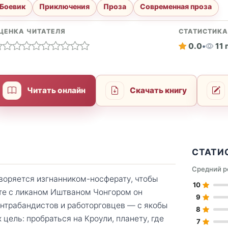
Боевик
Приключения
Проза
Современная проза
ЦЕНКА ЧИТАТЕЛЯ
СТАТИСТИК
0.0
•
11
Читать онлайн
Скачать книгу
СТАТИ
Средний р
воряется изгнанником-носферату, чтобы
10
сте с ликаном Иштваном Чонгором он
9
нтрабандистов и работорговцев — с якобы
8
ель: пробраться на Кроули, планету, где
7