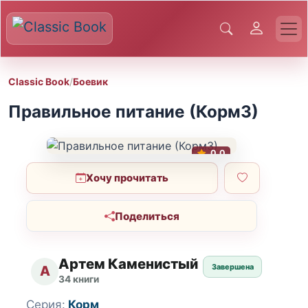
Classic Book
/
Боевик
Правильное питание (Корм3)
0.0
Хочу прочитать
Поделиться
Артем Каменистый
Завершена
А
34 книги
Серия:
Корм