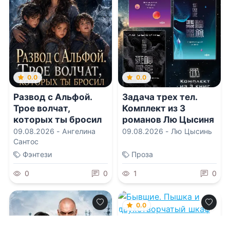
0.0
0.0
Развод с Альфой.
Задача трех тел.
Трое волчат,
Комплект из 3
которых ты бросил
романов Лю Цысиня
09.08.2026 -
Ангелина
09.08.2026 -
Лю Цысинь
Сантос
Фэнтези
Проза
0
0
1
0
0.0
Бывшие. Пышка и