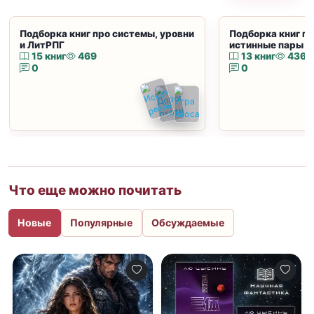
Подборка книг про системы, уровни
Подборка книг пр
и ЛитРПГ
истинные пары и
15 книг
469
13 книг
436
0
0
Что еще можно почитать
Новые
Популярные
Обсуждаемые