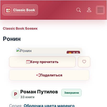
Classic Book
/
Боевик
Ронин
0.0
Хочу прочитать
Поделиться
Роман Путилов
Завершена
Р
33 книги
Серия:
Оболочка цвета маренго