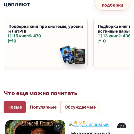
цепляют
подборки
Подборка книг про системы, уровни
Подборка книг пр
и ЛитРПГ
истинные пары и
15 книг
470
13 книг
436
0
0
Что еще можно почитать
Новые
Популярные
Обсуждаемые
0.0
Недосягаемый