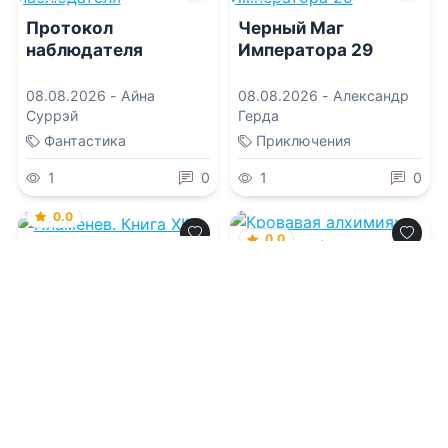
Протокол
Черный Маг
наблюдателя
Императора 29
08.08.2026 -
Айна
08.08.2026 -
Александр
Суррэй
Герда
Фантастика
Приключения
1
0
1
0
0.0
0.0
Пламенев. Книга XII
Кровавая алхимия:
тайна артефакта
08.08.2026 -
Сергей
Карелин
,
Юрий Розин
07.08.2026 -
Лисса Мун
Фантастика
Детективы
2
0
1
0