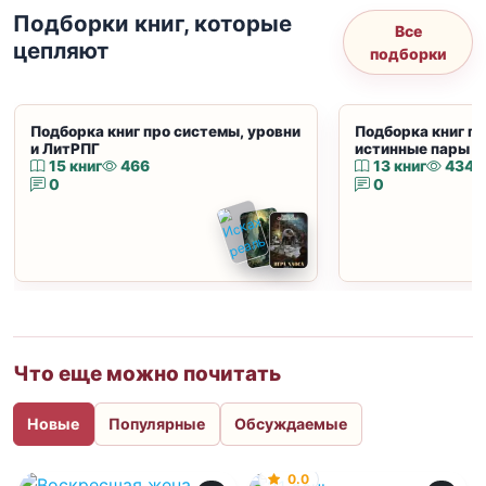
Подборки книг, которые
Все
цепляют
подборки
Подборка книг про системы, уровни
Подборка книг пр
и ЛитРПГ
истинные пары и
15 книг
466
13 книг
434
0
0
Что еще можно почитать
Новые
Популярные
Обсуждаемые
0.0