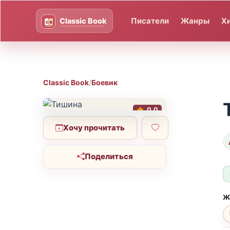
Писатели
Жанры
Х
Classic Book
/
Боевик
0.0
Хочу прочитать
Поделиться
Ж