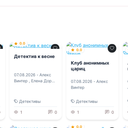
0.0
0.0
Детектив к весне
Клуб анонимных
цариц
07.08.2026 -
Алекс
Винтер
,
Елена Дорош
07.08.2026 -
Алекс
,
Игорь Карде
,
Винтер
Людмила Мартова
,
Наталия Николаевна
Детективы
Детективы
Антонова
0
1
0
1
0
0.0