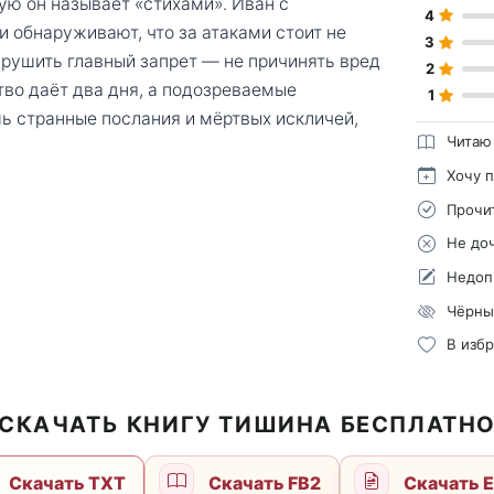
ю он называет «стихами». Иван с
4
 обнаруживают, что за атаками стоит не
3
арушить главный запрет — не причинять вред
2
во даёт два дня, а подозреваемые
1
шь странные послания и мёртвых искличей,
Читаю
Хочу 
Прочи
Не до
Недоп
Чёрны
В изб
СКАЧАТЬ КНИГУ ТИШИНА БЕСПЛАТН
Скачать TXT
Скачать FB2
Скачать 