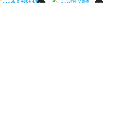
Розовые чернила
Поглоти Меня
07.08.2026 -
Авина
07.08.2026 -
Эмили
Сент-Грейвс
Рат
Молодежная
Детективы
литература
2
0
1
0