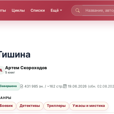
иты
Циклы
Списки
Ещё
Тишина
Артем Скороходов
А
5 книг
431 985 зн. / ~162 стр.
19.06.2026
(обн. 02.08.20
Завершена
АНРЫ
Боевик
Детективы
Триллеры
Ужасы и мистика