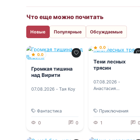
Что еще можно почитать
Новые
Популярные
Обсуждаемые
0.0
0.0
Тени лесных
трясин
Громкая тишина
над Вирити
07.08.2026 -
Анастасия
07.08.2026 -
Тая Коу
Курлянчикова
Фантастика
Приключения
0
0
1