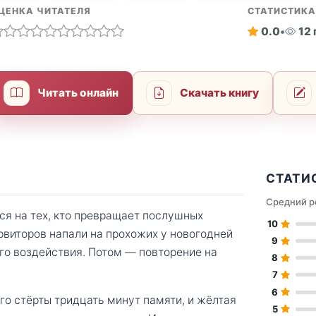
ЦЕНКА ЧИТАТЕЛЯ
СТАТИСТИК
0.0
•
12
Читать онлайн
Скачать книгу
СТАТИ
Средний р
ся на тех, кто превращает послушных
10
рвиторов напали на прохожих у новогодней
9
его воздействия. Потом — повторение на
8
7
6
го стёрты тридцать минут памяти, и жёлтая
5