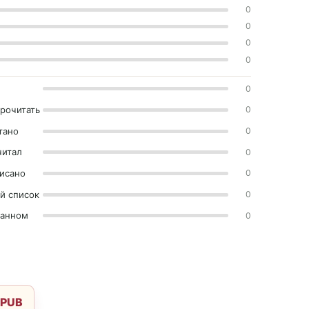
0
0
0
0
0
прочитать
0
тано
0
читал
0
исано
0
й список
0
ранном
0
О
EPUB