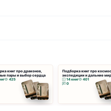
рка книг про драконов,
Подборка книг про космос
ные пары и выбор сердца
экспедиции и дальние ми
ниг
425
14 книг
401
0