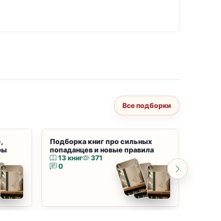
Все подборки
,
Подборка книг про сильных
Подбор
ры
попаданцев и новые правила
магию
13 книг
371
10 к
0
0