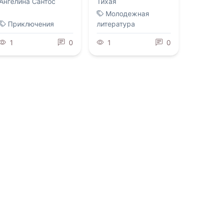
Ангелина Сантос
Тихая
Молодежная
Приключения
литература
1
0
1
0
0.0
0.0
Курсант Империи
Кровь чудовищ
07.08.2026 -
Дмитрий
07.08.2026 -
Богдан
Коровников
Мостипан
Боевик
Фантастика
1
0
1
0