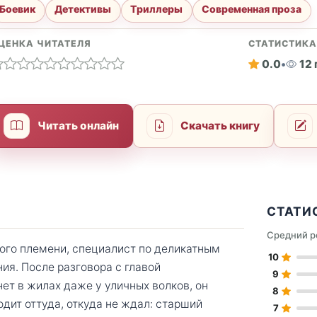
Боевик
Детективы
Триллеры
Современная проза
ЦЕНКА ЧИТАТЕЛЯ
СТАТИСТИК
0.0
•
12
Читать онлайн
Скачать книгу
СТАТИ
Средний р
ого племени, специалист по деликатным
10
ия. После разговора с главой
9
нет в жилах даже у уличных волков, он
8
дит оттуда, откуда не ждал: старший
7