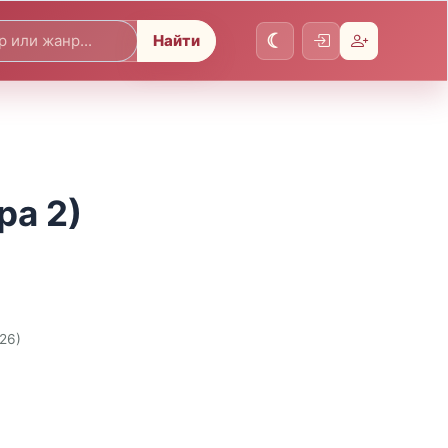
Найти
ра 2)
026)