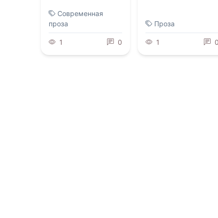
Современная
проза
Проза
1
0
1
0.0
0.0
Нет предела
сове…
Живые вещи и
чужие границы
07.08.2026 -
Наталья
Филимонова
07.08.2026 -
Марэна
Хорс
Современная
проза
Фантастика
1
0
1