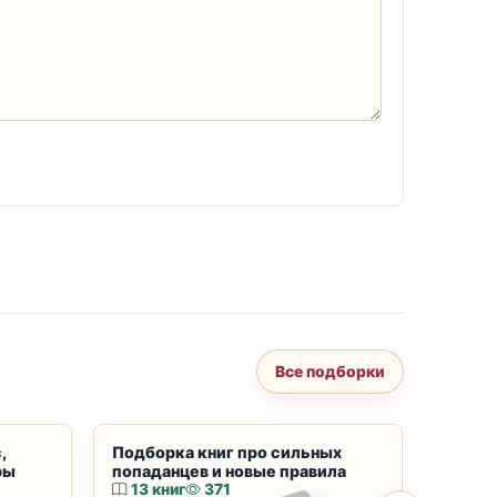
Все подборки
,
Подборка книг про сильных
Подбор
ры
попаданцев и новые правила
магию
13 книг
371
10 к