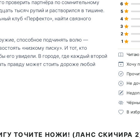
го проверить партнёра по сомнительному
6
дцать тысяч рупий и растворился в тишине.
5
ьный клуб «Перфекто», найти связного
4
3
2
 оружие, способное подчинять волю —
1
остоять «низкому писку». И тот, кто
Читаю
бы его увидели. В городе, где каждый второй
шать правду может стоить дороже любой
Хочу 
Прочи
Не до
Недоп
Чёрны
В изб
ИГУ ТОЧИТЕ НОЖИ! (ЛАНС СКИЧИРА 2