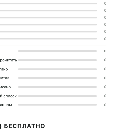
0
0
0
0
0
0
0
прочитать
0
тано
0
читал
0
исано
0
й список
0
ранном
0
) БЕСПЛАТНО