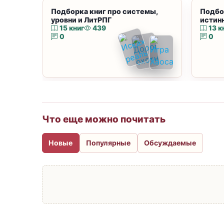
Подборка книг про системы,
Подбо
уровни и ЛитРПГ
истин
15 книг
439
13 к
0
0
Что еще можно почитать
Новые
Популярные
Обсуждаемые