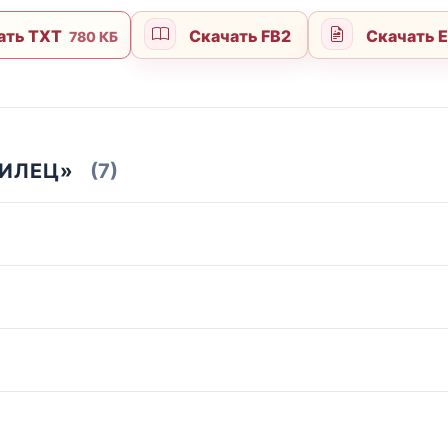
ать TXT
Скачать FB2
Скачать 
780 КБ
МИЛЕЦ»
(7)