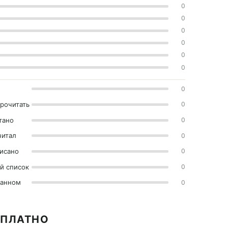
0
0
0
0
0
0
0
прочитать
0
тано
0
читал
0
исано
0
й список
0
ранном
0
СПЛАТНО