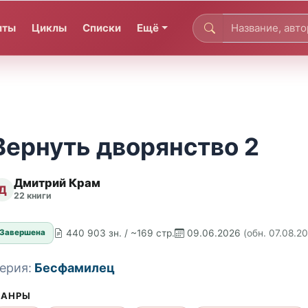
иты
Циклы
Списки
Ещё
Вернуть дворянство 2
Дмитрий Крам
Д
22 книги
440 903 зн. / ~169 стр.
09.06.2026
(обн. 07.08.2
Завершена
ерия:
Бесфамилец
АНРЫ