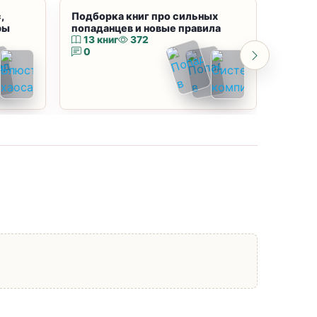
,
Подборка книг про сильных
Подбор
ры
попаданцев и новые правила
магию
13 книг
372
10 к
0
0