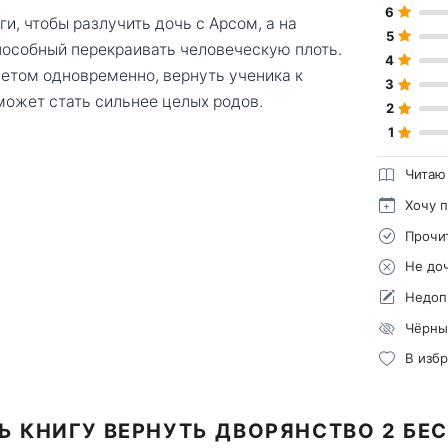
6
и, чтобы разлучить дочь с Арсом, а на
5
пособный перекраивать человеческую плоть.
4
ветом одновременно, вернуть ученика к
3
может стать сильнее целых родов.
2
1
Читаю
Хочу 
Прочи
Не до
Недоп
Чёрны
В изб
Ь КНИГУ ВЕРНУТЬ ДВОРЯНСТВО 2 БЕ