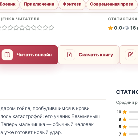
Боевик
Приключения
Фэнтези
Современная проза
ЦЕНКА ЧИТАТЕЛЯ
СТАТИСТИК
0.0
•
16
Читать онлайн
Скачать книгу
СТАТИ
Средний р
 даром гойле, пробудившимся в крови
10
улось катастрофой: его ученик Безымяныш
9
и. Теперь мальчишка — обычный человек
8
та уже готовят новый удар.
7