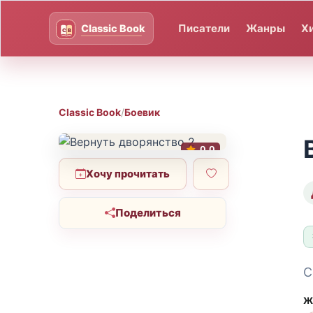
Писатели
Жанры
Х
Classic Book
/
Боевик
0.0
Хочу прочитать
Поделиться
С
Ж