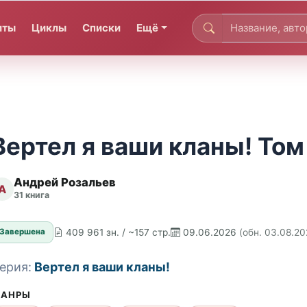
иты
Циклы
Списки
Ещё
Вертел я ваши кланы! Том
Андрей Розальев
А
31 книга
409 961 зн. / ~157 стр.
09.06.2026
(обн. 03.08.20
Завершена
ерия:
Вертел я ваши кланы!
АНРЫ