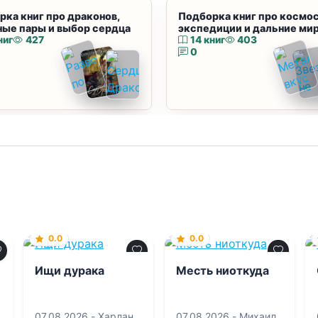
рка книг про драконов,
Подборка книг про космос
ные пары и выбор сердца
экспедиции и дальние ми
ниг
427
14 книг
403
0
0.0
0.0
Ищи дурака
Месть ниоткуда
07.08.2026 -
Харлан
07.08.2026 -
Михаил