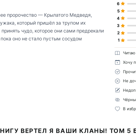
6
5
ее пророчество — Крылатого Медведя,
4
ужака, который пришёл за трупом их
3
 принять чудо, которое они сами предрекали
2
 пока оно не стало пустым сосудом
1
Читаю
Хочу 
Прочи
Не до
Недоп
Чёрны
В изб
НИГУ ВЕРТЕЛ Я ВАШИ КЛАНЫ! ТОМ 5