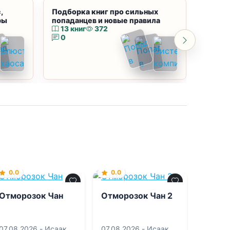
,
Подборка книг про сильных
Подбор
ры
попаданцев и новые правила
магию
13 книг
372
10 к
0
0
0.0
0.0
Отморозок Чан
Отморозок Чан 2
07.08.2026 -
Исаак
07.08.2026 -
Исаак