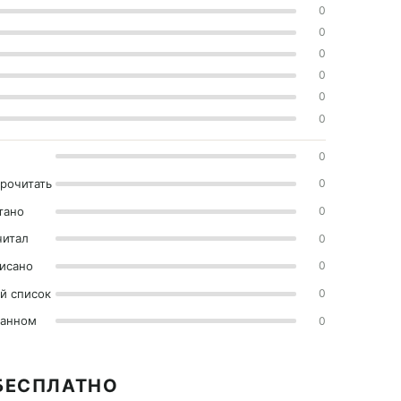
0
0
0
0
0
0
0
прочитать
0
тано
0
читал
0
исано
0
й список
0
ранном
0
 БЕСПЛАТНО