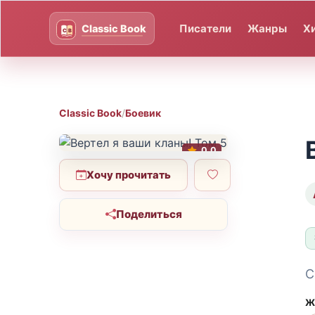
Писатели
Жанры
Х
Classic Book
/
Боевик
0.0
Хочу прочитать
Поделиться
С
Ж