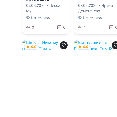
07.08.2026 -
Лисса
07.08.2026 -
Ирина
Мун
Дементьева
Детективы
Детективы
0
0
1
0.0
0.0
Школа. Никому не
Вернувшийся:
говори. Том 4
Революция. Том I
07.08.2026 -
Руфия
07.08.2026 -
Vector
Липа
Приключения
Фантастика
1
0
1