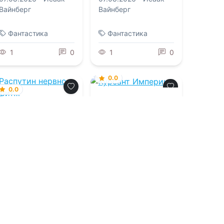
Вайнберг
Вайнберг
Фантастика
Фантастика
1
0
1
0
0.0
0.0
Курсант Империи
Распутин нервно
курит…
07.08.2026 -
Дмитрий
Коровников
07.08.2026 -
Ефим
Маркович Смолин
Детективы
Боевик
2
0
1
0