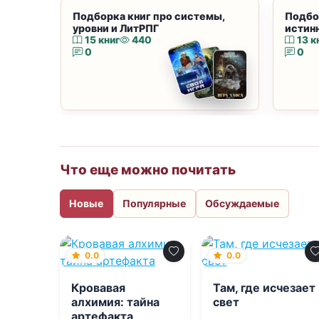
Подборка книг про системы,
Подбо
уровни и ЛитРПГ
истин
15 книг
440
13 к
0
0
Что еще можно почитать
Новые
Популярные
Обсуждаемые
0.0
0.0
Кровавая
Там, где исчезает
алхимия: тайна
свет
артефакта