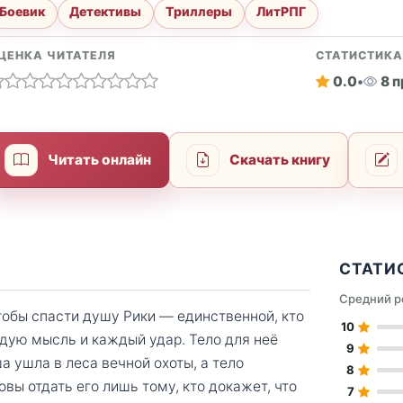
Боевик
Детективы
Триллеры
ЛитРПГ
ЦЕНКА ЧИТАТЕЛЯ
СТАТИСТИК
0.0
•
8 
Читать онлайн
Скачать книгу
СТАТИ
Средний р
обы спасти душу Рики — единственной, кто
10
ждую мысль и каждый удар. Тело для неё
9
 ушла в леса вечной охоты, а тело
8
вы отдать его лишь тому, кто докажет, что
7