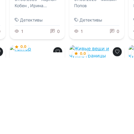
Кобен
,
Ирина
Попов
Тетерина
Детективы
Детективы
0
1
0
1
0
0.0
0.0
Гектор
Живые вещи и
X
чужие границы
07.08.2026 -
Ольга
Дашкова
07.08.2026 -
Марэна
Хорс
Боевик
Фантастика
0
1
0
1
0
Загрузить еще