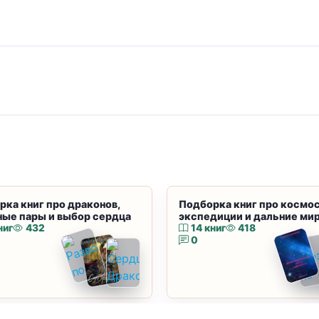
рка книг про драконов,
Подборка книг про космос
ные пары и выбор сердца
экспедиции и дальние ми
ниг
432
14 книг
418
0