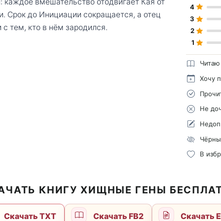
: каждое вмешательство отодвигает Кая от
4
и. Срок до Инициации сокращается, а отец
3
 с тем, кто в нём зародился.
2
1
Читаю
Хочу 
Прочи
Не до
Недоп
Чёрны
В изб
АЧАТЬ КНИГУ ХИЩНЫЕ ГЕНЫ БЕСПЛА
Скачать TXT
Скачать FB2
Скачать 