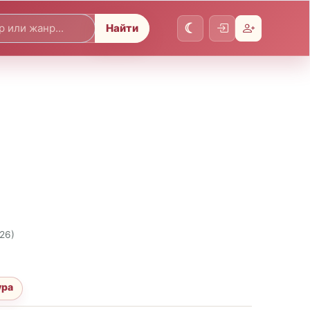
Найти
026)
ура