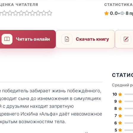
ЦЕНКА ЧИТАТЕЛЯ
СТАТИСТИК
0.0
•
8 
Читать онлайн
Скачать книгу
СТАТИ
Средний р
де победитель забирает жизнь побеждённого,
10
 доводит сына до изнеможения в симуляциях
9
ай с друзьями находит запретную
8
 древнего ИскИна «Альфа» даёт невозможное
7
скрытым возможностям тела.
6
5