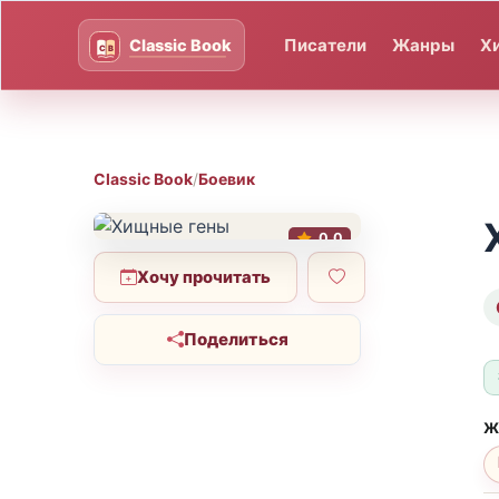
Писатели
Жанры
Х
Classic Book
/
Боевик
0.0
Хочу прочитать
Поделиться
Ж