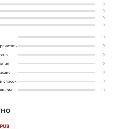
0
0
0
0
0
прочитать
0
тано
0
читал
0
исано
0
й список
0
ранном
0
ТНО
EPUB