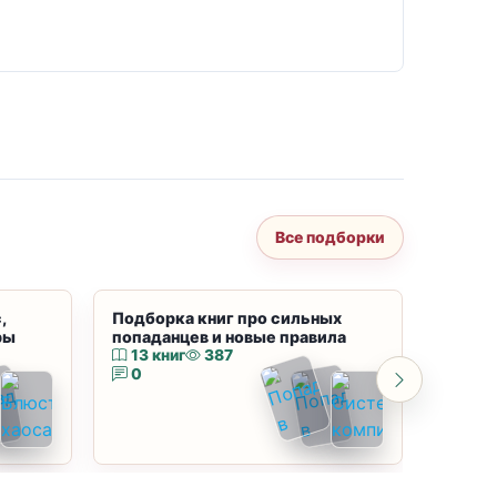
Все подборки
,
Подборка книг про сильных
Подбор
ры
попаданцев и новые правила
магию
13 книг
387
10 к
0
0