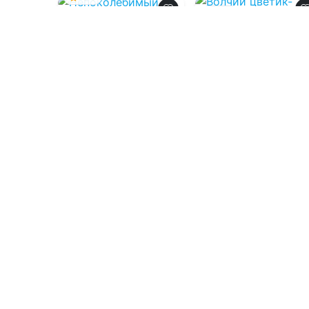
0.0
Непоколебимый
Волчий цветик-
Семицветик
08.08.2026 -
Джейн
Генри
08.08.2026 -
Ксан
Крылатая
Молодежная
Боевик
литература
4
0
1