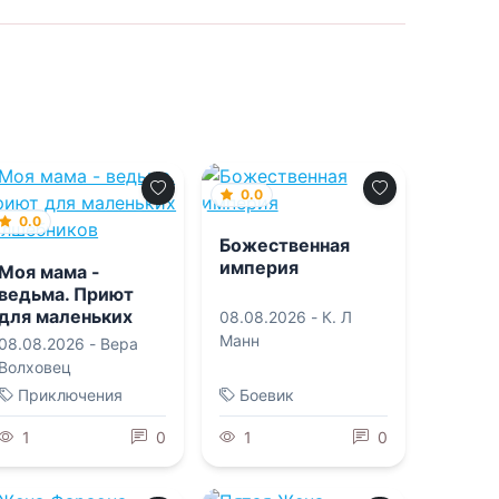
0.0
0.0
Божественная
империя
Моя мама -
ведьма. Приют
для маленьких
08.08.2026 -
К. Л
волшебников
Манн
08.08.2026 -
Вера
Волховец
Приключения
Боевик
1
0
1
0