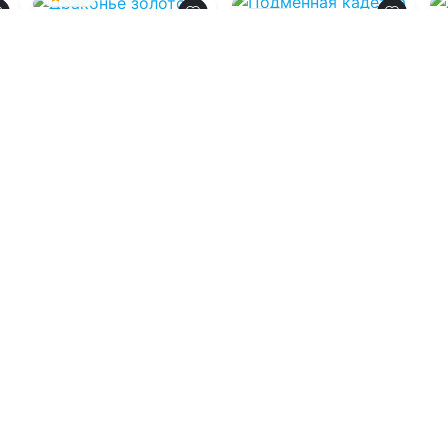
0.0
Драконье золото
Подменная
кадетка ледяного
командора
08.08.2026 -
Марина
Индиви
,
Марина
08.08.2026 -
Эльденберт
Николетта Фэй
Военная
Приключения
литература
0
1
0
1
0
Загрузить еще