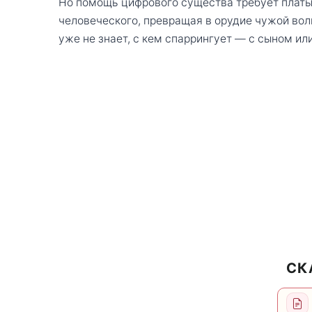
Но помощь цифрового существа требует платы
человеческого, превращая в орудие чужой вол
уже не знает, с кем спаррингует — с сыном или
СК