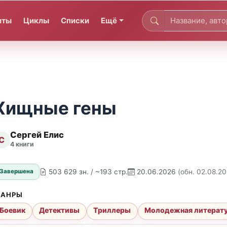
иты
Циклы
Списки
Ещё
Хищные гены
Сергей Елис
С
4 книги
503 629 зн. / ~193 стр.
20.06.2026
(обн. 02.08.2
Завершена
АНРЫ
Боевик
Детективы
Триллеры
Молодежная литерат