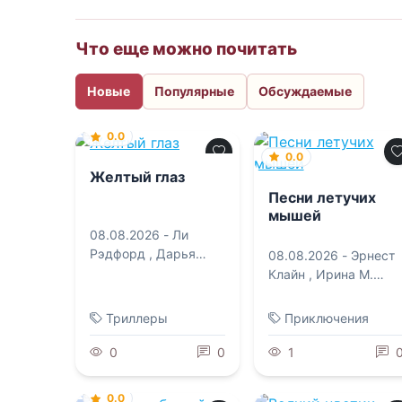
Что еще можно почитать
Новые
Популярные
Обсуждаемые
0.0
0.0
Желтый глаз
Песни летучих
мышей
08.08.2026 -
Ли
Рэдфорд
,
Дарья
08.08.2026 -
Эрнест
Судавная
Клайн
,
Ирина М.
Калинина
Триллеры
Приключения
0
0
1
0.0