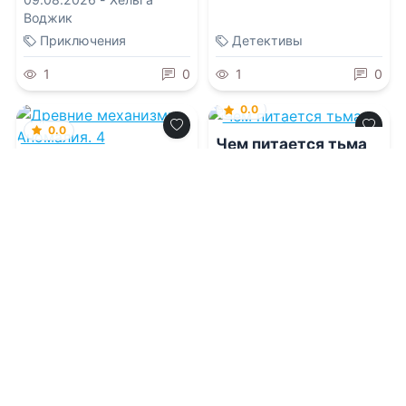
Воджик
Приключения
Детективы
1
0
1
0
0.0
0.0
Чем питается тьма
Древние механизмы.
Аномалия. 4
09.08.2026 -
Д. В.
Джилеспай
,
Нюта
09.08.2026 -
Евгений
Колесникова
Аверьянов
Молодежная
Фантастика
литература
4
0
1
0
0.0
Пенрик и