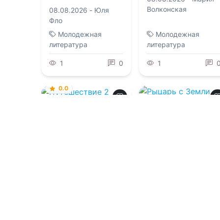
Волконская
08.08.2026 -
Юля
Фло
Молодежная
Молодежная
литература
литература
1
0
1
0.0
0.0
Путешествие 2
Рыцарь с Земли.
Познать силу
08.08.2026 -
Кирилл
Клеванский
08.08.2026 -
Владимир Поселягин
Приключения
Фантастика
1
0
1