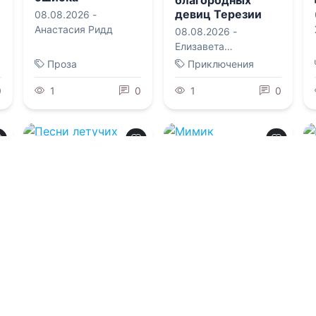
девиц Терезии
08.08.2026 -
Ольденбургской
Анастасия Ридд
08.08.2026 -
Елизавета
Владимировна
Проза
Приключения
Соболянская
0
1
0
1
0
0.0
0.0
Песни летучих
Мимик
мышей
легендарного
ранга
08.08.2026 -
Эрнест
08.08.2026 -
Клайн
,
Ирина М.
Тайниковский
Калинина
Приключения
Приключения
0
1
0
1
0