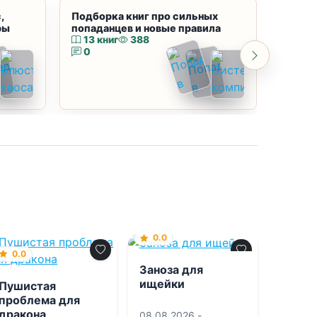
,
Подборка книг про сильных
Подбор
ры
попаданцев и новые правила
магию
13 книг
388
10 к
0
0
0.0
0.0
Заноза для
ищейки
Пушистая
проблема для
дракона
08.08.2026 -