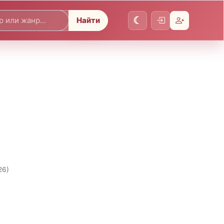
Найти
]
26)