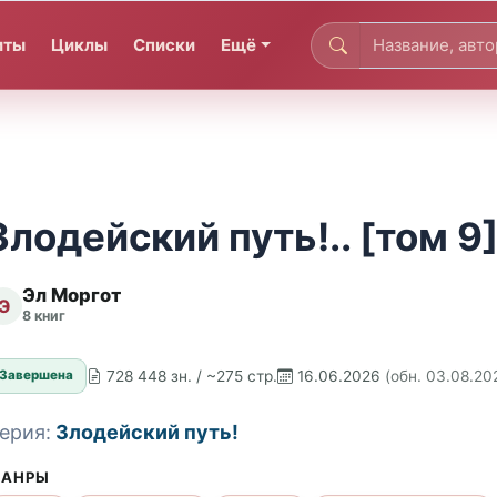
иты
Циклы
Списки
Ещё
Злодейский путь!.. [том 9
Эл Моргот
Э
8 книг
728 448 зн. / ~275 стр.
16.06.2026
(обн. 03.08.20
Завершена
ерия:
Злодейский путь!
АНРЫ