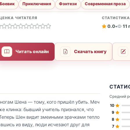
Боевик
Приключения
Фэнтези
Современная проза
ЦЕНКА ЧИТАТЕЛЯ
СТАТИСТИК
0.0
•
11
Читать онлайн
Скачать книгу
СТАТИ
Средний р
 ногам Шена — тому, кого пришёл убить. Меч
10
же клинка: бывший учитель признался, что
9
 Теперь Шен видит змеиными зрачками тепло
8
авшись из виду, люди исчезают друг для
7