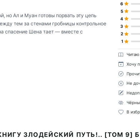
6
5
й, но Ал и Муан готовы порвать эту цепь
4
между тем за стенами гробницы контрольное
3
на спасение Шена тает — вместе с
2
1
Читаю
Хочу 
Прочи
Не до
Недоп
Чёрны
В изб
КНИГУ ЗЛОДЕЙСКИЙ ПУТЬ!.. [ТОМ 9] 