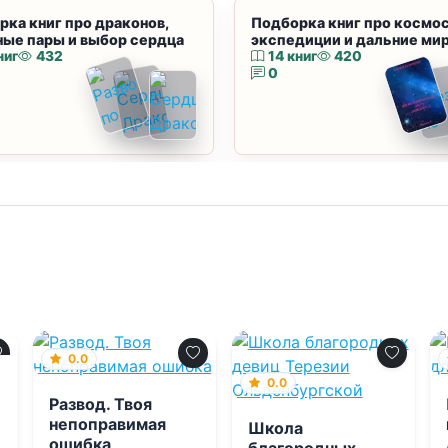
рка книг про драконов,
Подборка книг про космос
ные пары и выбор сердца
экспедиции и дальние ми
ниг
432
14 книг
420
0
0.0
0.0
Развод. Твоя
непоправимая
Школа
ошибка
благородных