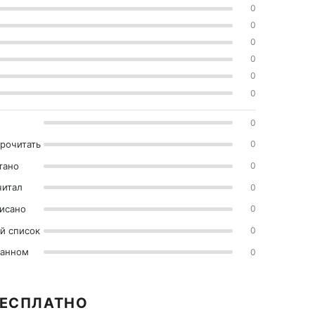
0
0
0
0
0
0
0
прочитать
0
тано
0
читал
0
исано
0
й список
0
ранном
0
БЕСПЛАТНО