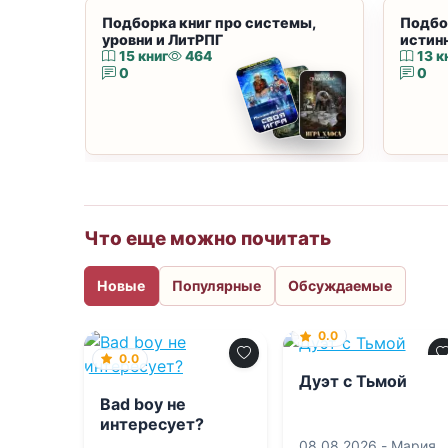
Подборка книг про системы,
Подбо
уровни и ЛитРПГ
истин
15 книг
464
13 к
0
0
Что еще можно почитать
Новые
Популярные
Обсуждаемые
0.0
0.0
Дуэт с Тьмой
Bad boy не
интересует?
08.08.2026 -
Мария