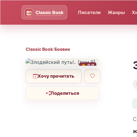
Писатели
Жанры
Х
Classic Book
/
Боевик
0.0
Хочу прочитать
Поделиться
С
Ж