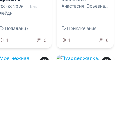
Анастасия Юрьевна
08.08.2026 -
Лена
Королева
Хейди
Попаданцы
Приключения
1
0
1
0
0.0
0.0
Моя нежная
Пузодержалка.
эльфийка
Возвращение
08.08.2026 -
Евгения
08.08.2026 -
Евгения
Шагурова
Шагурова
Фэнтези
Фэнтези
1
0
1
0