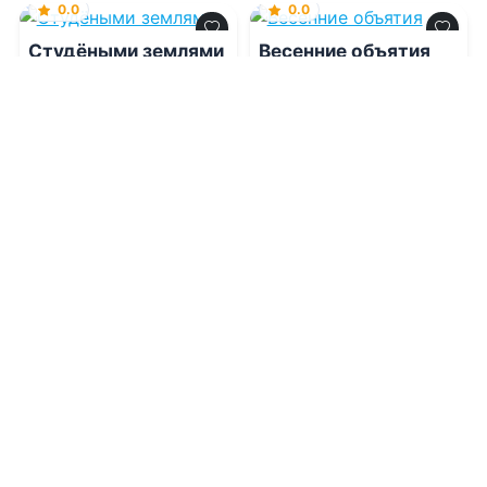
0.0
0.0
Студёными землями
Весенние объятия
06.08.2026 -
Ольга
06.08.2026 -
Ана Лам
Сергеевна Кобцева
Молодежная
Приключения
литература
1
0
1
0
0.0
0.0
Хозяйка приюта для
маленьких драконов
Развод с альфа-
волком. Я не твоя
истинная
06.08.2026 -
Александр
Витальиев
06.08.2026 -
Александр
Витальиев