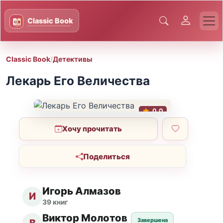
Classic Book
/
Детективы
Лекарь Его Величества
0.0
Хочу прочитать
Поделиться
Игорь Алмазов
И
39 книг
Виктор Молотов
Завершена
В