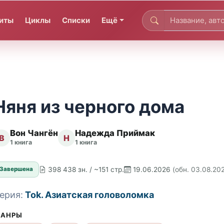
иты
Циклы
Списки
Ещё
Няня из черного дома
Вон Чангён
Надежда Приймак
В
Н
1 книга
1 книга
398 438 зн. / ~151 стр.
19.06.2026
(обн. 03.08.20
Завершена
ерия:
Tok. Азиатская головоломка
АНРЫ