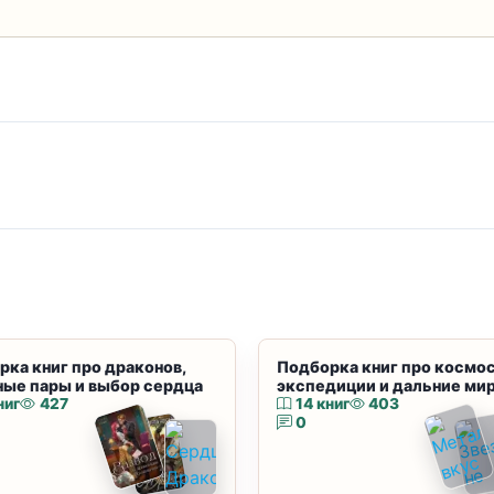
рка книг про драконов,
Подборка книг про космос
ные пары и выбор сердца
экспедиции и дальние ми
ниг
427
14 книг
403
0