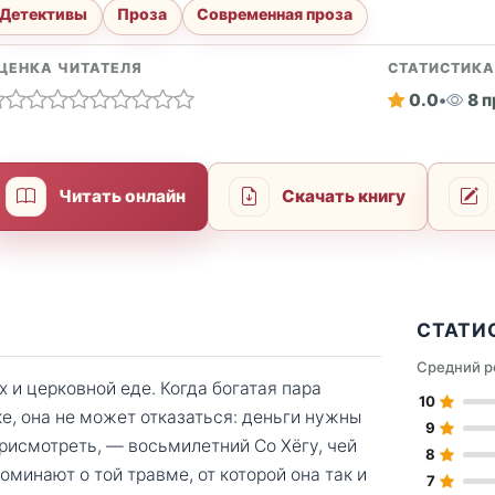
Детективы
Проза
Современная проза
ЦЕНКА ЧИТАТЕЛЯ
СТАТИСТИК
0.0
•
8 
Читать онлайн
Скачать книгу
СТАТИ
Средний р
 и церковной еде. Когда богатая пара
10
ке, она не может отказаться: деньги нужны
9
присмотреть, — восьмилетний Со Хёгу, чей
8
минают о той травме, от которой она так и
7