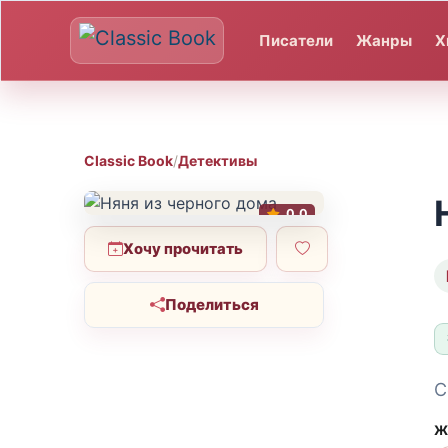
Писатели
Жанры
Х
Classic Book
/
Детективы
0.0
Хочу прочитать
Поделиться
С
Ж