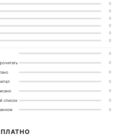
0
0
0
0
0
0
0
прочитать
0
тано
0
читал
0
исано
0
й список
0
ранном
0
СПЛАТНО