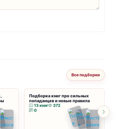
Все подборки
,
Подборка книг про сильных
Подбор
ры
попаданцев и новые правила
магию
13 книг
372
10 к
0
0