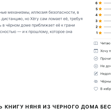
6
5
ные механизмы, иллюзия безопасности, в
4
 дистанцию, но Хёгу сам ломает её, требуя
3
ь в чёрном доме приближает её к грани
2
ностью — и к прошлому, которое она
1
Читаю
Хочу 
Прочи
Не до
Недоп
Чёрны
В изб
Ь КНИГУ НЯНЯ ИЗ ЧЕРНОГО ДОМА БЕ