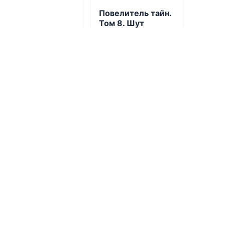
Повелитель тайн.
Том 8. Шут
07.08.2026 -
Е Юань
Приключения
Проза
1
0
1
0