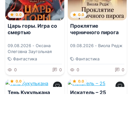
0.0
0.0
Царь горы. Игра со
Проклятие
смертью
черничного пирога
09.08.2026 -
Оксана
09.08.2026 -
Виола Редж
Олеговна Заугольная
Фантастика
Фантастика
0
0
0
0
0.0
0.0
Тень Кукулькана
Искатель – 25
09.08.2026 -
Алексей
09.08.2026 -
Сергей
Птица
Шиленко
Боевик
Приключения