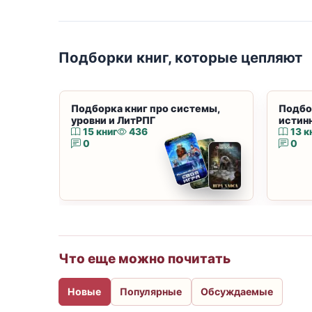
Подборки книг, которые цепляют
Подборка книг про системы,
Подбо
уровни и ЛитРПГ
истин
15 книг
436
13 к
0
0
Что еще можно почитать
Новые
Популярные
Обсуждаемые