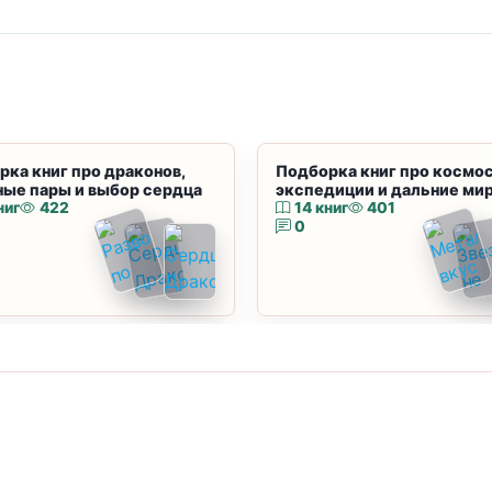
рка книг про драконов,
Подборка книг про космос
ные пары и выбор сердца
экспедиции и дальние ми
ниг
422
14 книг
401
0