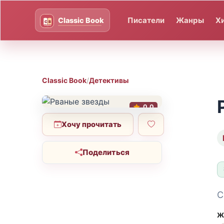
Писатели
Жанры
Х
Classic Book
/
Детективы
0.0
Хочу прочитать
Поделиться
С
Ж