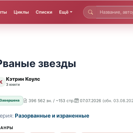
иты
Циклы
Списки
Ещё
Рваные звезды
Кэтрин Коулс
К
3 книги
396 562 зн. / ~153 стр.
07.07.2026
(обн. 03.08.20
Завершена
ерия:
Разорванные и израненные
АНРЫ