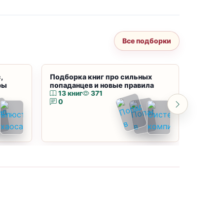
Все подборки
,
Подборка книг про сильных
Подбор
ры
попаданцев и новые правила
магию
13 книг
371
10 к
0
0