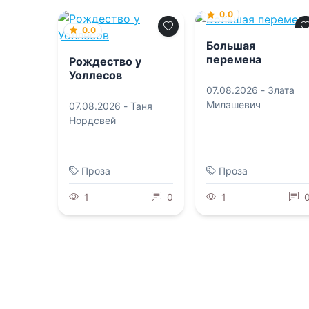
0.0
0.0
Большая
перемена
Рождество у
Уоллесов
07.08.2026 -
Злата
Милашевич
07.08.2026 -
Таня
Нордсвей
Проза
Проза
1
0
1
0.0
0.0
Должница
Урок для майора
Генерала.
авиации
Служебный роман