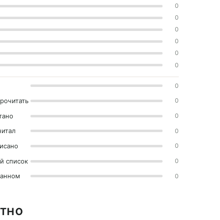
0
0
0
0
0
0
0
прочитать
0
тано
0
читал
0
исано
0
й список
0
ранном
0
АТНО