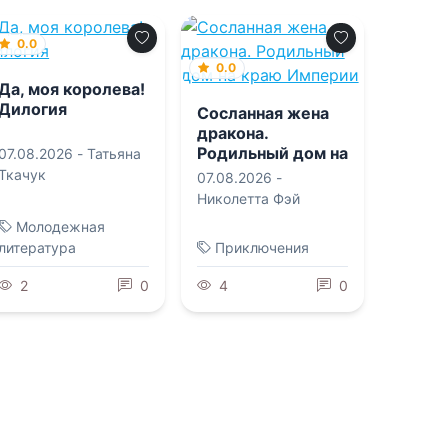
0.0
0.0
Да, моя королева!
Дилогия
Сосланная жена
дракона.
Родильный дом на
07.08.2026 -
Татьяна
краю Империи
Ткачук
07.08.2026 -
Николетта Фэй
Молодежная
литература
Приключения
2
0
4
0
0.0
0.0
Я все помню!
Реставратор 3
07.08.2026 -
Мария
07.08.2026 -
Гоблин