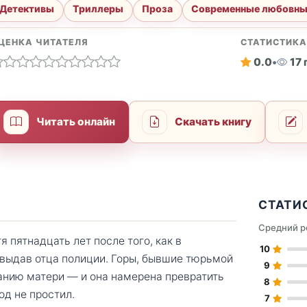
Детективы
Триллеры
Проза
Современные любовны
ЦЕНКА ЧИТАТЕЛЯ
СТАТИСТИК
0.0
•
17
Читать онлайн
Скачать книгу
СТАТИ
Средний р
 пятнадцать лет после того, как в
10
 выдав отца полиции. Горы, бывшие тюрьмой
9
анию матери — и она намерена превратить
8
од не простил.
7