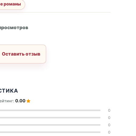
е романы
А
 просмотров
Оставить отзыв
СТИКА
0.00
ейтинг:
0
0
0
0