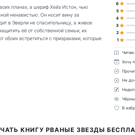
6
воих планах, а шериф Хейз Истон, чью
5
яной ненавистью. Он носит вину за
4
идит в Эверли не спасительницу, а живое
3
ащитить её от собственной семьи, их
2
т обоих встретиться с призраками, которые
1
Читаю
Хочу 
Прочи
Не до
Недоп
Чёрны
В изб
ЧАТЬ КНИГУ РВАНЫЕ ЗВЕЗДЫ БЕСПЛ