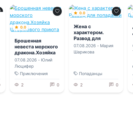
0.0
Жена с
0.0
характером.
Развод для
Брошенная
попаданки
07.08.2026 -
Мария
невеста морского
Шарикова
дракона.Хозяйка
Штормового
07.08.2026 -
Юлий
приюта
Люцифер
Приключения
Попаданцы
0
2
0
2
0
0.0
0.0
Секрет под
Пышный
сердцем. Ты
(не)формат для
опоздал
горца