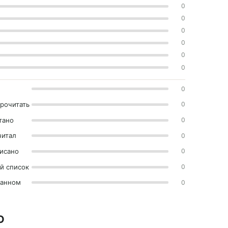
0
0
0
0
0
0
0
прочитать
0
тано
0
читал
0
исано
0
й список
0
ранном
0
О