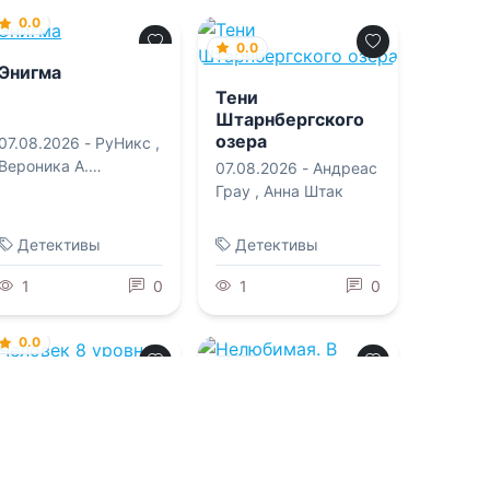
0.0
0.0
Энигма
Тени
Штарнбергского
озера
07.08.2026 -
РуНикс
,
Вероника А.
07.08.2026 -
Андреас
Борискина
Грау
,
Анна Штак
Детективы
Детективы
1
0
1
0
0.0
0.0
Человек 8 уровня
Нелюбимая. В
оковах брака
07.08.2026 -
Максим
Петров
06.08.2026 -
Кати