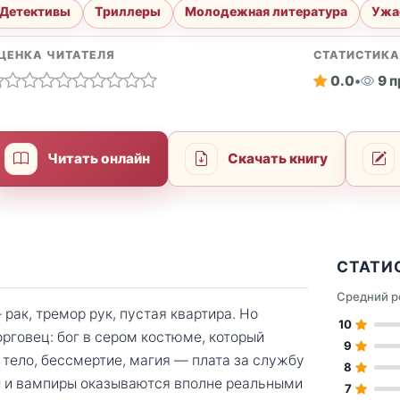
Детективы
Триллеры
Молодежная литература
Ужа
ЦЕНКА ЧИТАТЕЛЯ
СТАТИСТИК
0.0
•
9 
Читать онлайн
Скачать книгу
СТАТИ
Средний р
рак, тремор рук, пустая квартира. Но
10
рговец: бог в сером костюме, который
9
 тело, бессмертие, магия — плата за службу
8
ы и вампиры оказываются вполне реальными
7