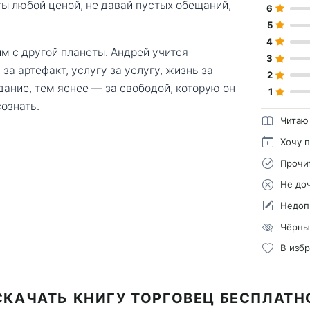
ты любой ценой, не давай пустых обещаний,
6
5
4
м с другой планеты. Андрей учится
3
за артефакт, услугу за услугу, жизнь за
2
дание, тем яснее — за свободой, которую он
1
сознать.
Читаю
Хочу 
Прочи
Не до
Недоп
Чёрны
В изб
СКАЧАТЬ КНИГУ ТОРГОВЕЦ БЕСПЛАТН