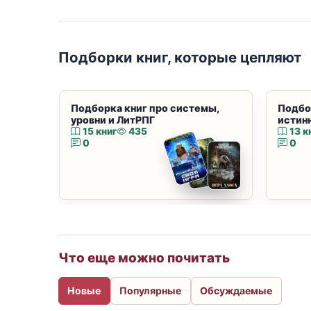
Подборки книг, которые цепляют
Подборка книг про системы,
Подбо
уровни и ЛитРПГ
истин
15 книг
435
13 к
0
0
Что еще можно почитать
Новые
Популярные
Обсуждаемые