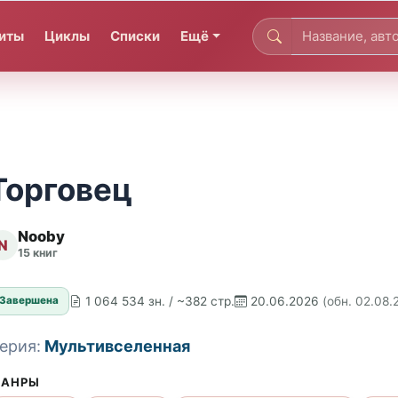
иты
Циклы
Списки
Ещё
Торговец
Nooby
N
15 книг
1 064 534 зн. / ~382 стр.
20.06.2026
(обн. 02.08.
Завершена
ерия:
Мультивселенная
АНРЫ