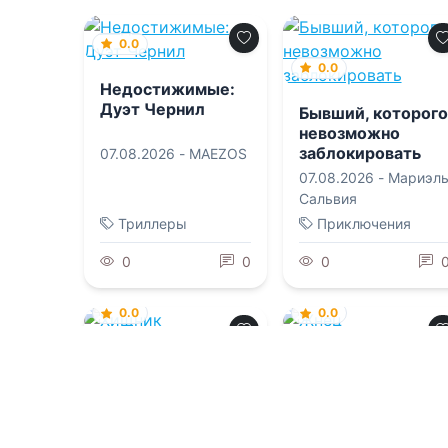
0.0
0.0
Недостижимые:
Дуэт Чернил
Бывший, которого
невозможно
заблокировать
07.08.2026 -
MAEZOS
07.08.2026 -
Мариэл
Сальвия
Триллеры
Приключения
0
0
0
0.0
0.0
Хищник
Жнец
07.08.2026 -
РуНикс
,
07.08.2026 -
РуНикс
,
В Бендер
В Бендер