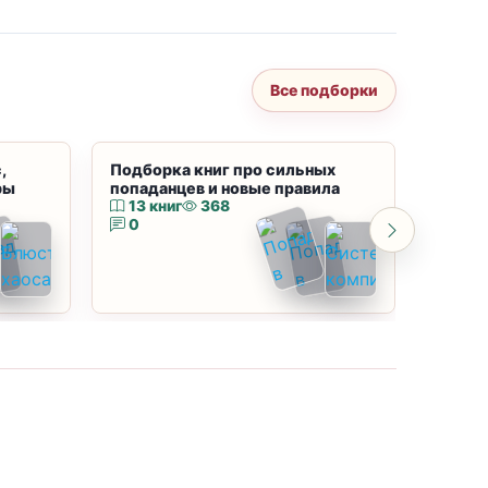
Все подборки
,
Подборка книг про сильных
Подбор
ры
попаданцев и новые правила
магию
13 книг
368
10 к
0
0