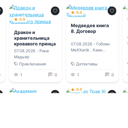
0.0
0.0
Медведев книга
8. Договор
Дракон и
хранительница
кровавого принца
07.08.2026 -
Гоблин
MeXXanik
,
Каин
ь
07.08.2026 -
Рина
Градов
Мадьяр
Приключения
Детективы
0
1
0
1
0
0.0
Мастер Трав XI
0.0
Академия
07.08.2026 -
Ваня
влиятельных
гадов или Я снова
Мордорский