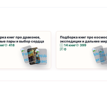
рка книг про драконов,
Подборка книг про космос
ные пары и выбор сердца
экспедиции и дальние ми
ниг
418
14 книг
399
0