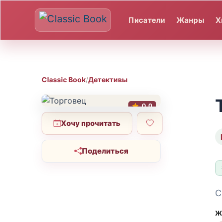
Писатели
Жанры
Х
Classic Book
/
Детективы
0.0
Хочу прочитать
Поделиться
С
Ж