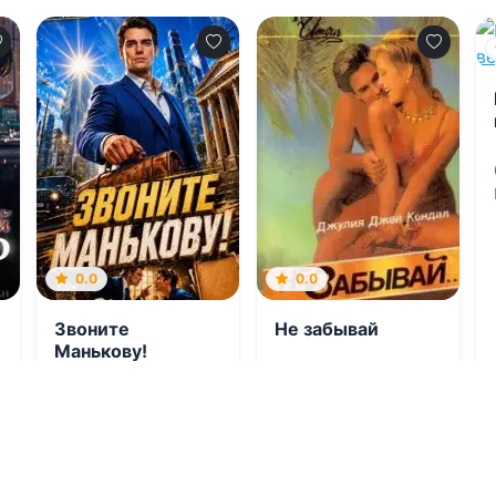
0.0
0.0
Звоните
Не забывай
Манькову!
06.08.2026 -
Денис
06.08.2026 -
Джулия
Деев
Кендал
,
В. Г.
Забалуев
Молодежная
литература
Проза