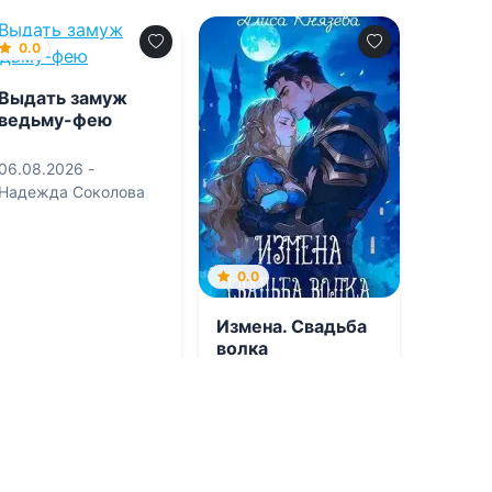
0.0
Выдать замуж
ведьму-фею
06.08.2026 -
Надежда Соколова
0.0
Измена. Свадьба
волка
06.08.2026 -
Алиса
Князева
Фэнтези
Фэнтези