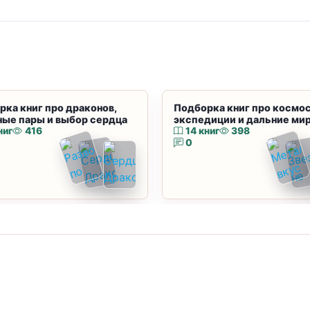
рка книг про драконов,
Подборка книг про космос
ные пары и выбор сердца
экспедиции и дальние ми
ниг
416
14 книг
398
0