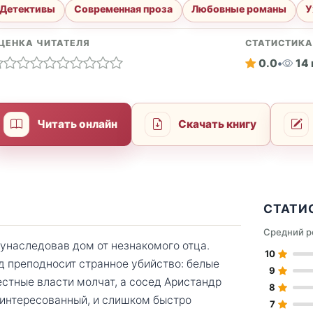
Детективы
Современная проза
Любовные романы
У
ЦЕНКА ЧИТАТЕЛЯ
СТАТИСТИК
0.0
•
14
Читать онлайн
Скачать книгу
СТАТИ
Средний р
 унаследовав дом от незнакомого отца.
10
од преподносит странное убийство: белые
9
естные власти молчат, а сосед Аристандр
8
интересованный, и слишком быстро
7