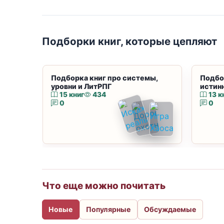
Подборки книг, которые цепляют
Подборка книг про системы,
Подбо
уровни и ЛитРПГ
истин
15 книг
434
13 к
0
0
Что еще можно почитать
Новые
Популярные
Обсуждаемые