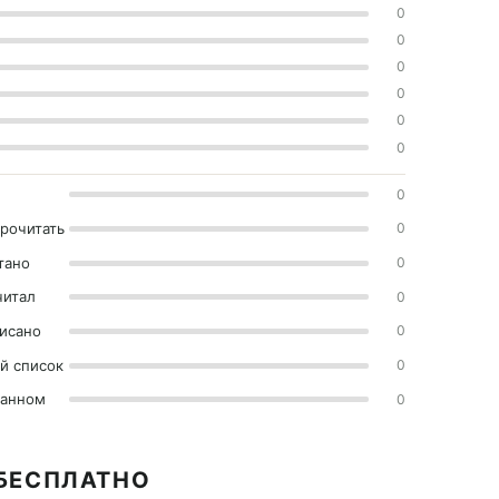
0
0
0
0
0
0
0
прочитать
0
тано
0
читал
0
исано
0
й список
0
ранном
0
 БЕСПЛАТНО