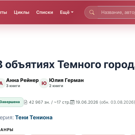
иты
Циклы
Списки
Ещё
В объятиях Темного город
Анна Рейнер
Юлия Герман
А
Ю
3 книги
2 книги
42 967 зн. / ~17 стр.
19.06.2026
(обн. 03.08.2026
Завершена
ерия:
Тени Тениона
АНРЫ