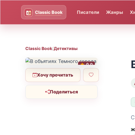
Писатели
Жанры
Х
Classic Book
/
Детективы
0.0
Хочу прочитать
Поделиться
С
Ж