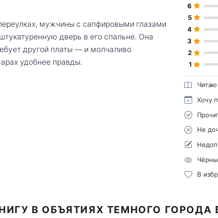
6
5
в переулках, мужчины с сапфировыми глазами
4
аштукатуренную дверь в его спальне. Она
3
ребует другой платы — и молчаливо
2
арах удобнее правды.
1
Читаю
Хочу 
Прочи
Не до
Недоп
Чёрны
В изб
НИГУ В ОБЪЯТИЯХ ТЕМНОГО ГОРОДА