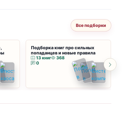
Все подборки
,
Подборка книг про сильных
Подбор
ры
попаданцев и новые правила
магию
13 книг
368
10 к
0
0