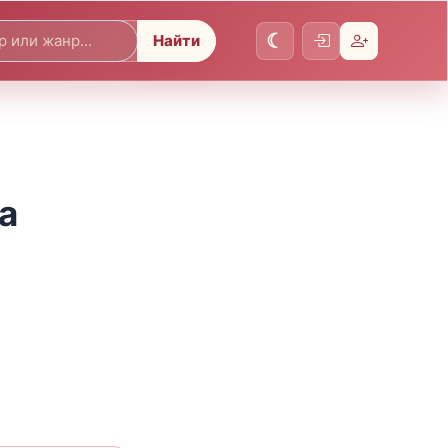
Найти
а
)