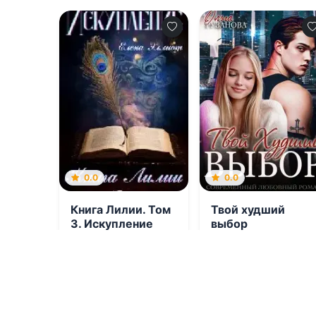
0.0
0.0
Книга Лилии. Том
Твой худший
3. Искупление
выбор
06.08.2026 -
Елена
06.08.2026 -
Ольга
Эллиот
Рузанова
Молодежная
Эротика
литература