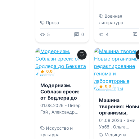
,
Наталья И.
Христофорова
Военная
Проза
литература
5
0
4
0.0
Модернизм.
0.0
Соблазн ереси:
от Бодлера до
Машина
Беккета и далее
01.08.2026 -
Питер
творения: Нов
Гэй
,
Александр
организмы,
Львович Дунаев
,
редактировани
01.08.2026 -
Эми
генома и
Ирина Михайловна
Уэбб
,
Ольга
Искусство и
лабораторные
Заславская
Андреевна
культура
Медицина
гамбургеры