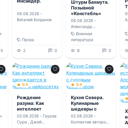
Инсайдер.
Р
Штурм Бахмута.
Т
Позывной
«Констебль»
06.08.2026 -
0
Виталий Богданов
А
06.08.2026 -
«
Александр
С
«Писатель»
я
Военная
К
Савицкий
,
Проза
литература
л
«
Константин
Л
0
2
0
«Констебль»
8
0
Луговой
0.0
0.0
Рождение
Кухня Севера.
разума: Как
Кулинарные
интеллект
шедевры с
Х
зарождается в
суровым
н
02.08.2026 -
Гаурав
02.08.2026 -
и
людях и
характером
Сури
,
Джей
Коллектив авторов
,
А
нейросетях
р
Макклелланд
,
Наталья Э.