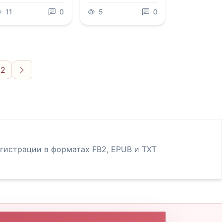
11
0
5
0
22
Вперёд
егистрации в форматах FB2, EPUB и TXT