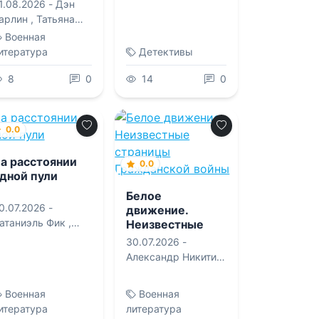
е моменты от
1.08.2026 -
Дэн
ревности до
арлин
,
Татьяна
аших дней
овикова
Военная
итература
Детективы
8
0
14
0
0.0
а расстоянии
0.0
дной пули
Белое
0.07.2026 -
движение.
Натаниэль Фик
,
Неизвестные
ергей Алексеевич
страницы
30.07.2026 -
Гражданской
окарёв
Александр Никитич
войны
Севастьянов
Военная
Военная
итература
литература