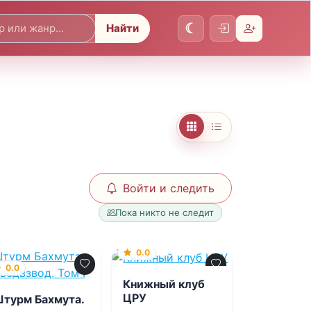
Найти
Войти и следить
Пока никто не следит
0.0
0.0
Книжный клуб
ЦРУ
турм Бахмута.