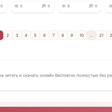
0
5
0
8
0
2
3
4
5
6
7
8
9
10
...
21
а читать и скачать онлайн бесплатно полностью без р