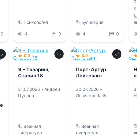
и
0
д
Мария Леонидовна
Игнатьева
К
н
Кульнева
Н
Психология
Кулинария
л
0
4
0
4
0
0.0
0.0
Я – Товарищ
Порт-Артур.
Н
Сталин 18
Лейтенант
о
31.07.2026 -
Андрей
30.07.2026 -
3
Цуцаев
Левиафан Кейн
С
ые
Б
е
Военная
Военная
литература
литература
л