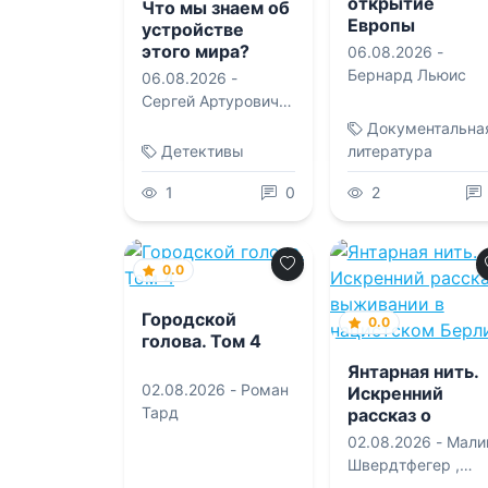
открытие
Что мы знаем об
Европы
устройстве
этого мира?
06.08.2026 -
Бернард Льюис
06.08.2026 -
Сергей Артурович
Медведев
Документальна
Детективы
литература
1
0
2
0.0
Городской
0.0
голова. Том 4
Янтарная нить.
02.08.2026 -
Роман
Искренний
Тард
рассказ о
выживании в
02.08.2026 -
Мали
нацистском
Швердтфегер
,
Берлине
Марго Фридленде