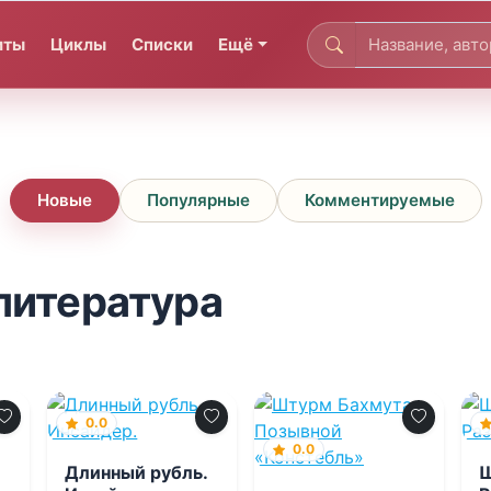
иты
Циклы
Списки
Ещё
Новые
Популярные
Комментируемые
литература
0.0
0.0
Длинный рубль.
Ш