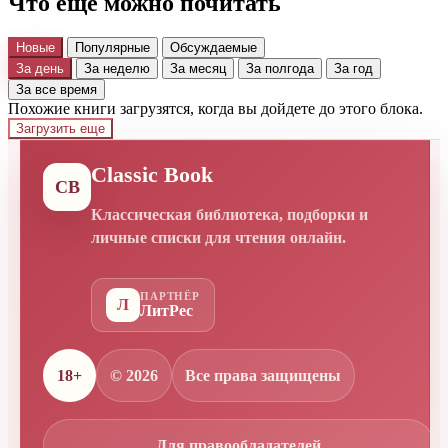
Что еще можно почитать
Новые
Популярные
Обсуждаемые
За день
За неделю
За месяц
За полгода
За год
За все время
Похожие книги загрузятся, когда вы дойдете до этого блока.
Загрузить еще
Classic Book
CB
Классическая библиотека, подборки и
личные списки для чтения онлайн.
ПАРТНЁР
Л
ЛитРес
18+
© 2026
Все права защищены
Для правообладателей