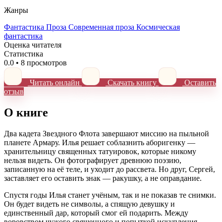
Жанры
Фантастика
Проза
Современная проза
Космическая
фантастика
Оценка читателя
Статистика
0.0
•
8 просмотров
Читать онлайн
Скачать книгу
Оставить
отзыв
О книге
Два кадета Звездного Флота завершают миссию на пыльной
планете Армару. Илья решает соблазнить аборигенку —
хранительницу священных татуировок, которые никому
нельзя видеть. Он фотографирует древнюю поэзию,
записанную на её теле, и уходит до рассвета. Но друг, Сергей,
заставляет его оставить знак — ракушку, а не оправдание.
Спустя годы Илья станет учёным, так и не показав те снимки.
Он будет видеть не символы, а спящую девушку и
единственный дар, который смог ей подарить. Между
воровством чужого священного и попыткой искупления —