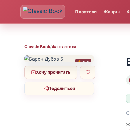
Писатели
Жанры
Х
Classic Book
/
Фантастика
0.0
Хочу прочитать
Поделиться
С
Ж