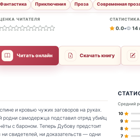
Фантастика
Приключения
Проза
Современная проз
ЦЕНКА ЧИТАТЕЛЯ
СТАТИСТИК
0.0
•
14
Читать онлайн
Скачать книгу
СТАТИ
Средний р
спине и кровью чужих заговоров на руках.
10
ей родни самодержца подставил отряд убийц
9
счёты с бароном. Теперь Дубову предстоит
8
я ни свидетелей, ни доказательств — одни
7