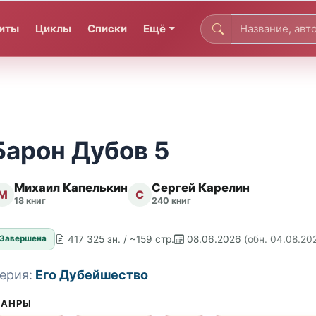
иты
Циклы
Списки
Ещё
Барон Дубов 5
Михаил Капелькин
Сергей Карелин
М
С
18 книг
240 книг
417 325 зн. / ~159 стр.
08.06.2026
(обн. 04.08.20
Завершена
ерия:
Его Дубейшество
АНРЫ