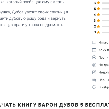
ка, который пообещал ему смерть.
6
5
ушку, Дубов увозит своих спутниц в
4
найти дубовую рощу рода и вернуть
3
вищ, а враги у трона не дремлют.
2
1
Читаю
Хочу 
Прочи
Не до
Недоп
Чёрны
В изб
ЧАТЬ КНИГУ БАРОН ДУБОВ 5 БЕСПЛ