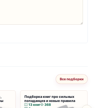
Все подборки
,
Подборка книг про сильных
Подбор
ры
попаданцев и новые правила
магию
13 книг
368
10 к