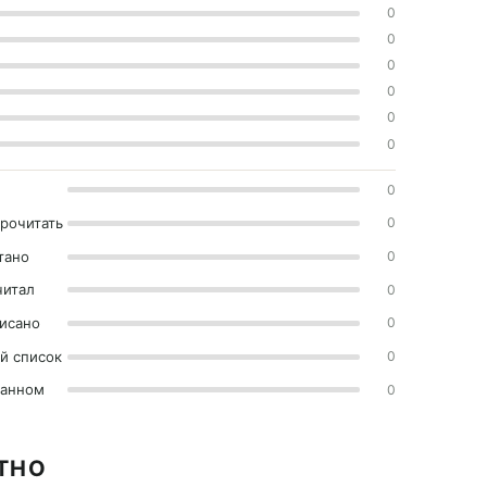
0
0
0
0
0
0
0
прочитать
0
тано
0
читал
0
исано
0
й список
0
ранном
0
АТНО