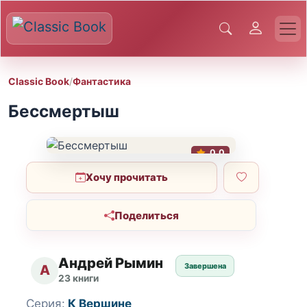
Classic Book
/
Фантастика
Бессмертыш
0.0
Хочу прочитать
Поделиться
Андрей Рымин
Завершена
А
23 книги
Серия:
К Вершине