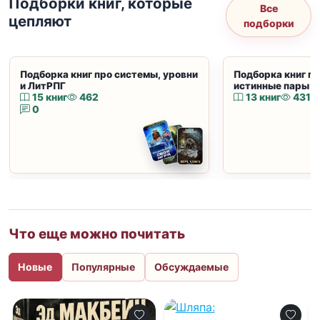
Подборки книг, которые
Все
цепляют
подборки
Подборка книг про системы, уровни
Подборка книг пр
и ЛитРПГ
истинные пары и
15 книг
462
13 книг
431
0
Что еще можно почитать
Новые
Популярные
Обсуждаемые