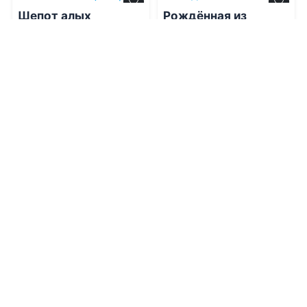
Шепот алых
Рождённая из
фонарей
могилы
08.08.2026 -
Анастасия
08.08.2026 -
Нэнси
Зильберман
Эвервин
Проза
Фантастика
1
0
1
0
0.0
Пеpемены на летy
08.08.2026 -
Марен Мyp
0.0