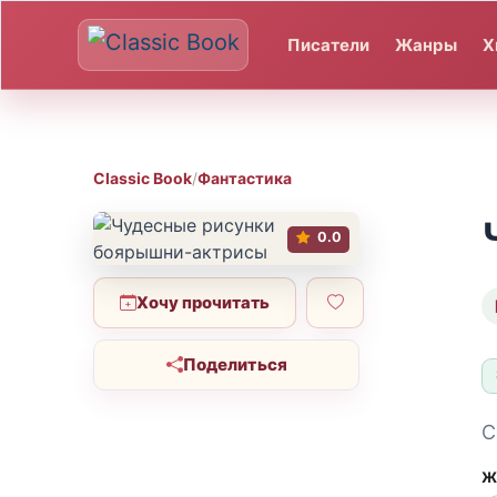
Писатели
Жанры
Х
Classic Book
/
Фантастика
0.0
Хочу прочитать
Поделиться
С
Ж