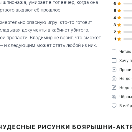
 шпионажа, умирает в тот вечер, когда она
6
ртвого выдают её прошлое.
5
4
смертельно опасную игру: кто-то готовит
3
кладывая документы в кабинет убитого.
2
ой пропасти. Владимир не верит, что сможет
1
о — и следующим может стать любой из них.
Читаю
Хочу 
Прочи
Не до
Недоп
Чёрны
В изб
 ЧУДЕСНЫЕ РИСУНКИ БОЯРЫШНИ-АКТ