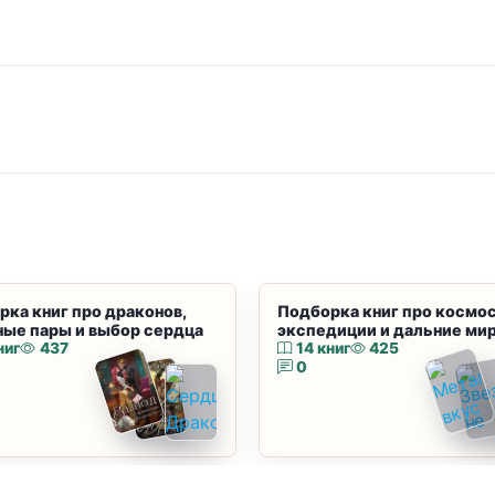
рка книг про драконов,
Подборка книг про космос
ные пары и выбор сердца
экспедиции и дальние ми
ниг
437
14 книг
425
0