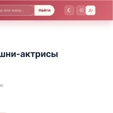
Найти
шни-актрисы
26)