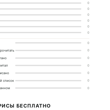
0
0
0
0
0
0
0
прочитать
0
тано
0
читал
0
исано
0
й список
0
ранном
0
РИСЫ БЕСПЛАТНО