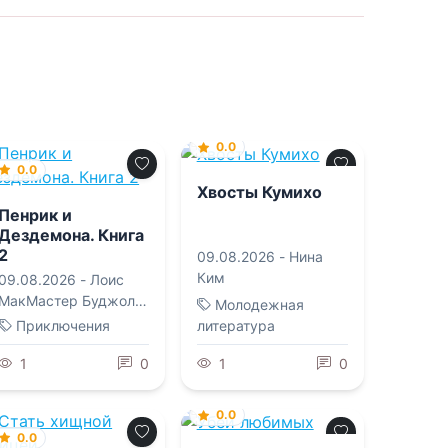
0.0
0.0
Хвосты Кумихо
Пенрик и
Дездемона. Книга
2
09.08.2026 -
Нина
Ким
09.08.2026 -
Лоис
МакМастер Буджолд
Молодежная
,
Ксения Сергеевна
Приключения
литература
Егорова
1
0
1
0
0.0
0.0