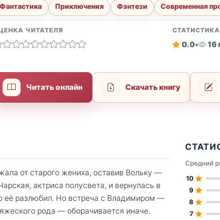
Фантастика
Приключения
Фэнтези
Современная пр
ЦЕНКА ЧИТАТЕЛЯ
СТАТИСТИК
0.0
•
16
Читать онлайн
Скачать книгу
СТАТИ
Средний р
ала от старого жениха, оставив Вольку —
10
Чарская, актриса полусвета, и вернулась в
9
но её разлюбил. Но встреча с Владимиром —
8
яжеского рода — оборачивается иначе.
7