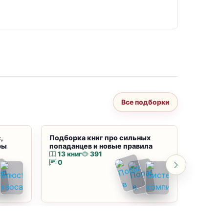
Все подборки
,
Подборка книг про сильных
Подбор
ры
попаданцев и новые правила
магию
13 книг
391
10 к
0
0