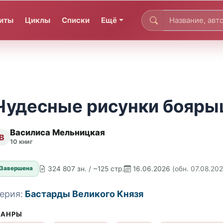
иты
Циклы
Списки
Ещё
Чудесные рисунки бояры
Василиса Мельницкая
В
10 книг
324 807 зн. / ~125 стр.
16.06.2026
(обн. 07.08.20
Завершена
ерия:
Бастарды Великого Князя
АНРЫ