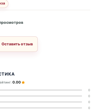
оза
А
 просмотров
Оставить отзыв
СТИКА
0.00
ейтинг:
0
0
0
0