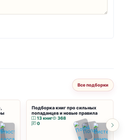
Все подборки
,
Подборка книг про сильных
Подбор
ры
попаданцев и новые правила
магию
13 книг
368
10 к
0
0