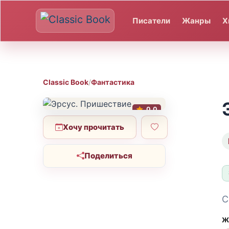
Писатели
Жанры
Х
Classic Book
/
Фантастика
0.0
Хочу прочитать
Поделиться
С
Ж