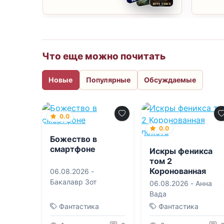
Что еще можно почитать
Новые
Популярные
Обсуждаемые
0.0
0.0
Божество в
смартфоне
Искры феникса
том 2
Коронованная
06.08.2026 -
похоть
Бакалавр Зот
06.08.2026 -
Анна
Вада
Фантастика
Фантастика