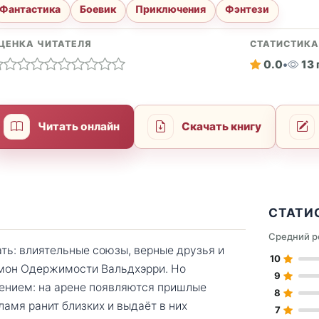
Фантастика
Боевик
Приключения
Фэнтези
ЦЕНКА ЧИТАТЕЛЯ
СТАТИСТИК
0.0
•
13
Читать онлайн
Скачать книгу
СТАТИ
Средний р
ать: влиятельные союзы, верные друзья и
10
мон Одержимости Вальдхэрри. Но
9
ением: на арене появляются пришлые
8
амя ранит близких и выдаёт в них
7