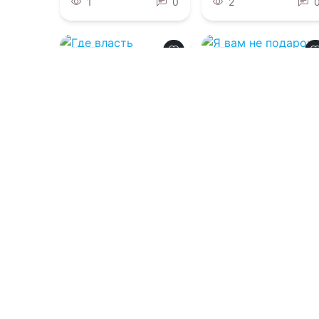
1
0
2
0.0
0.0
Где власть
Я вам не подарок,
встречает сердце
магистр!
06.08.2026 -
06.08.2026 -
Дита
Виктория Руиза
Терми
Приключения
Фантастика
2
0
2