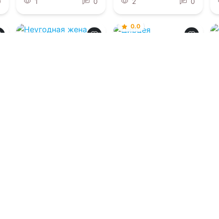
0
1
0
2
0
0.0
0.0
Цирцея
Неугодная жена
дракона-
инквизитора
06.08.2026 -
Мадлен
Миллер
06.08.2026 -
Дита
Терми
Попаданцы
Проза
0
2
0
1
0
Загрузить еще