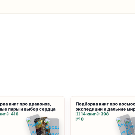
рка книг про драконов,
Подборка книг про космос
ные пары и выбор сердца
экспедиции и дальние ми
ниг
416
14 книг
398
0