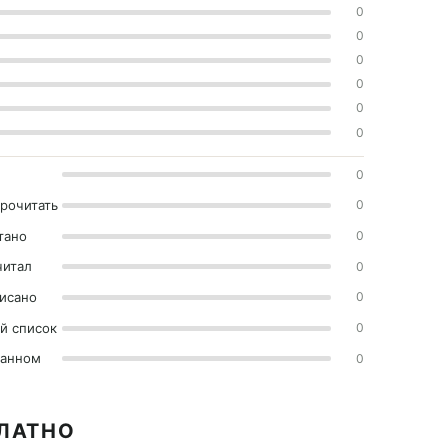
0
0
0
0
0
0
0
прочитать
0
тано
0
читал
0
исано
0
й список
0
ранном
0
ПЛАТНО