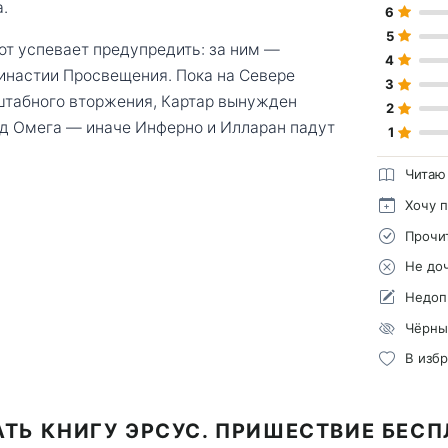
.
6
5
тот успевает предупредить: за ним —
4
династии Просвещения. Пока на Севере
3
сштабного вторжения, Картар вынужден
2
яд Омега — иначе Инферно и Илларан падут
1
Читаю
Хочу 
Прочи
Не до
Недоп
Чёрны
В изб
ТЬ КНИГУ ЭРСУС. ПРИШЕСТВИЕ БЕС