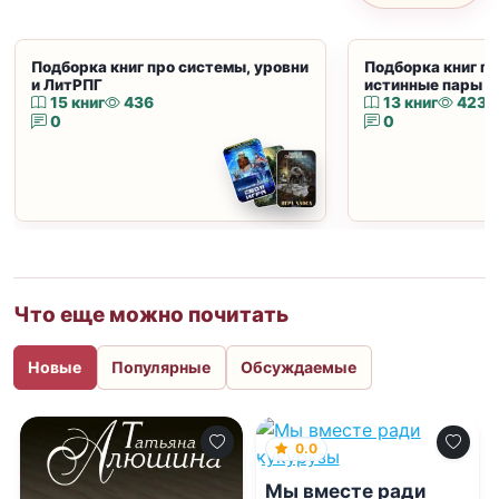
Подборка книг про системы, уровни
Подборка книг пр
и ЛитРПГ
истинные пары и
15 книг
436
13 книг
423
0
0
Что еще можно почитать
Новые
Популярные
Обсуждаемые
0.0
Мы вместе ради