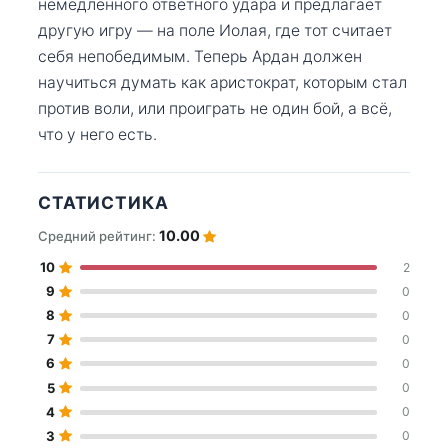
немедленного ответного удара и предлагает
другую игру — на поле Иолая, где тот считает
себя непобедимым. Теперь Ардан должен
научиться думать как аристократ, которым стал
против воли, или проиграть не один бой, а всё,
что у него есть.
СТАТИСТИКА
10.00
Средний рейтинг:
10
2
9
0
8
0
7
0
6
0
5
0
4
0
3
0