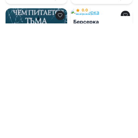
0.0
Берсерка
09.08.2026 -
Наталья
Евгеньевна Петренко
0.0
Чем питается тьма
09.08.2026 -
Д. В.
Джилеспай
,
Нюта
Колесникова
Молодежная
литература
Приключения