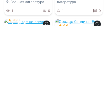
Военная литература
литература
1
0
1
0
0.0
0.0
Город, где не спешат
Сердце бандита. Его
пленница
09.08.2026 -
Avero Stories
09.08.2026 -
Инна
Матвеева
Проза
Боевик
0
0
0
0
0.0
0.0
Сентябрь
Ёлки-палки в дороге,
или Бывший в
сугробе
09.08.2026 -
Мехмет