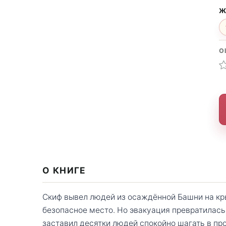
Ж
О
О КНИГЕ
Скиф вывел людей из осаждённой Башни на кр
безопасное место. Но эвакуация превратилас
заставил десятки людей спокойно шагать в пр