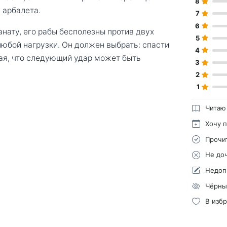
8
 арбалета.
7
6
ату, его рабы бесполезны против двух
5
 любой нагрузки. Он должен выбрать: спасти
4
ная, что следующий удар может быть
3
2
1
Читаю
Хочу 
Прочи
Не до
Недоп
Чёрны
В изб