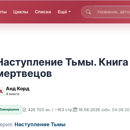
иты
Циклы
Списки
Ещё
Наступление Тьмы. Книга 
мертвецов
Анд Корд
А
4 книги
426 703 зн. / ~163 стр.
19.06.2026
(обн. 04.08.20
Завершена
ерия:
Наступление Тьмы