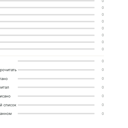
0
0
0
0
0
0
0
0
0
прочитать
0
тано
0
читал
0
исано
0
й список
0
ранном
0