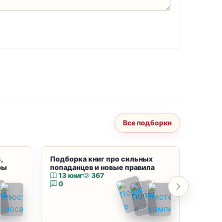
Все подборки
,
Подборка книг про сильных
Подбор
ры
попаданцев и новые правила
магию
13 книг
367
10 к
0
0