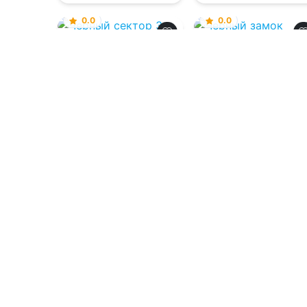
0.0
0.0
Черный сектор 3
Черный замок
06.08.2026 -
06.08.2026 -
Данил
Кристиан Бэд
Коган
Фантастика
Боевик
2
0
5