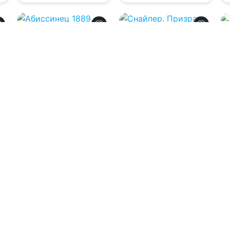
0.0
0.0
Абиссинец 1889.
Снайпер. Призрак
Том 5
Сталинграда – 4
06.08.2026 -
Сергей
06.08.2026 -
Рафаэль
Насоновский
,
Сергей
Дамиров
Щербатых
Боевик
Приключения
0
19
0
7
0
Загрузить еще