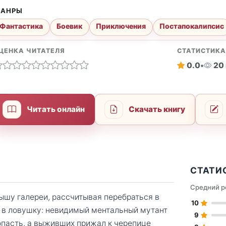
АНРЫ
Фантастика
Боевик
Приключения
Постапокалипсис
ЦЕНКА ЧИТАТЕЛЯ
СТАТИСТИК
0.0
•
20
Читать онлайн
Скачать книгу
СТАТИ
Средний р
ышу галереи, рассчитывая перебраться в
10
ь в ловушку: невидимый ментальный мутант
9
опасть, а выживших прижал к черепице