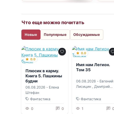
Что еще можно почитать
Новые
Популярные
Обсуждаемые
0.0
0.0
Имя нам Легион.
Том 35
Плюсик в карму.
Книга 5. Пашкины
будни
06.08.2026 -
Евгений
Лисицин
,
Дмитрий
06.08.2026 -
Елена
Дорничев
Штефан
Фантастика
Фантастика
0
0
1