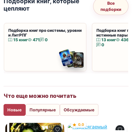
Подборки книг, которые
Все
цепляют
подборки
Подборка книг про системы, уровни
Подборка книг пр
и ЛитРПГ
истинные пары и
15 книг
471
0
13 книг
436
0
Что еще можно почитать
Новые
Популярные
Обсуждаемые
0.0