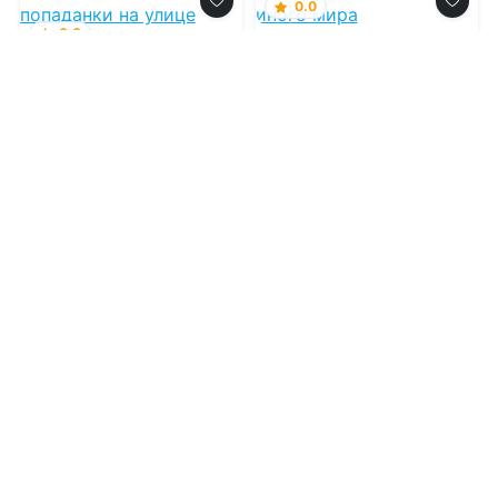
0.0
0.0
Целительница из
иного мира
Цветочная лавка
попаданки на улице
Теней
09.08.2026 -
Вивьен
Ламур
09.08.2026 -
Юлия
Правдина
Попаданцы
Попаданцы
3
0
3
0
0.0
0.0
Принцесса.
Бывшая жена
Наследник
короля драконов
Неблагого Двора
09.08.2026 -
Анастасия
09.08.2026 -
Ольга
Феникс
Иконникова
Фэнтези
Проза