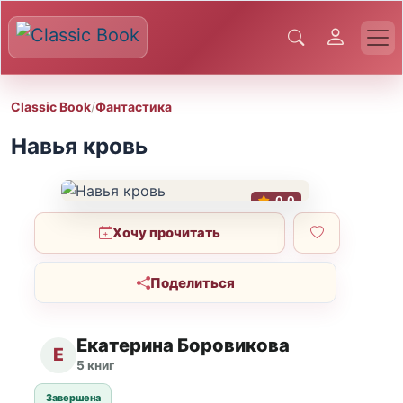
Classic Book
/
Фантастика
Навья кровь
0.0
Хочу прочитать
Поделиться
Екатерина Боровикова
Е
5 книг
Завершена