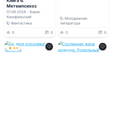
Книга 6.
Метемпсихоз
07.08.2026 -
Борис
Конофальский
Молодежная
Фантастика
литература
0
0
0
0
0.0
0.0
Да, моя королева!
Дилогия
Сосланная жена
дракона. Родильный
дом на краю
07.08.2026 -
Татьяна
Ткачук
Империи
07.08.2026 -
Николетта
Фэй
Молодежная
литература
Приключения
1
0
1
0