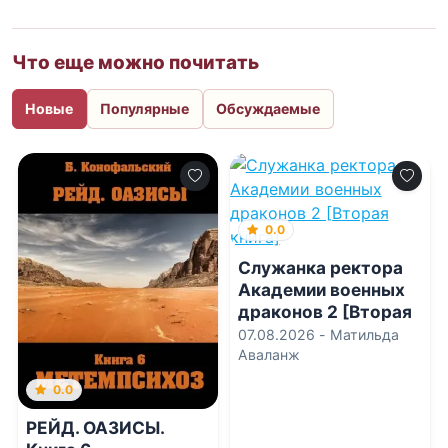
Что еще можно почитать
Новые
Популярные
Обсуждаемые
0.0
Служанка ректора
Академии военных
драконов 2 [Вторая
книга]
07.08.2026 -
Матильда
Аваланж
0.0
РЕЙД. ОАЗИСЫ.