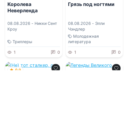
Королева
Грязь под ногтями
Неверленда
08.08.2026 -
Никки Сент
08.08.2026 -
Элли
Кроу
Чэндлер
Молодежная
Триллеры
литература
1
0
1
0
0.0
0.0
(Не) тот сталкер, о
котором я мечтала
Легенды Великого
Новгорода: Не
будите Лихо
08.08.2026 -
Вик Арис
08.08.2026 -
Полина
Петрова
Молодежная
литература
Приключения