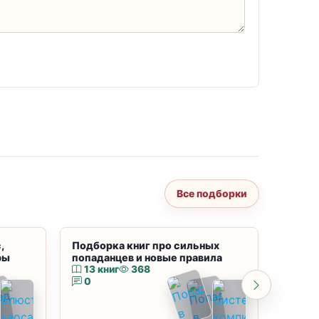
Все подборки
,
Подборка книг про сильных
Подбор
ры
попаданцев и новые правила
магию
13 книг
368
10 к
0
0