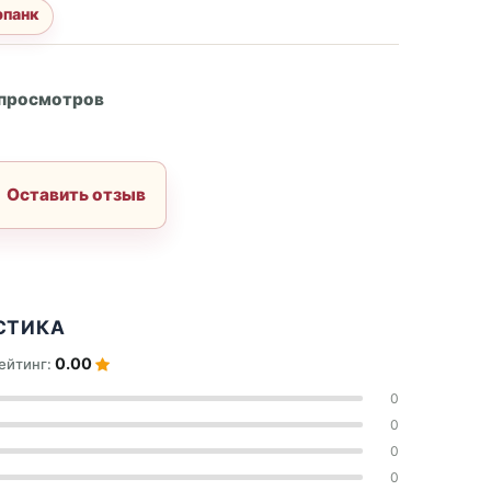
рпанк
А
 просмотров
Оставить отзыв
СТИКА
0.00
ейтинг:
0
0
0
0