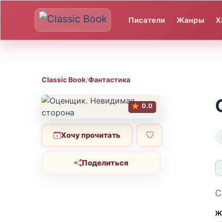
Писатели
Жанры
Х
Classic Book
/
Фантастика
0.0
Хочу прочитать
Поделиться
С
Ж