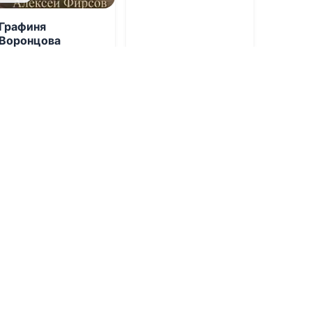
Графиня
Воронцова
06.08.2026 -
Алексей
Сергеевич Фирсов
Военная
Приключения
литература
1
0
1
0
0.0
0.0
1941 Другая
Измени мне,
реальность,
пожалуйста
Том-2
06.08.2026 -
Демьян
06.08.2026 -
Наталья
Копьев
Ручей
Современная
Попаданцы
проза