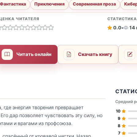
Фантастика
Приключения
Современная проза
Кибе
ЦЕНКА ЧИТАТЕЛЯ
СТАТИСТИК
0.0
•
14
Читать онлайн
Скачать книгу
СТАТИ
Средний р
, где энергия творения превращает
10
Его дар позволяет чувствовать эту силу, но
9
тами и врагами из профсоюза.
8
7
 спасённый от кровавой чистки, Назар