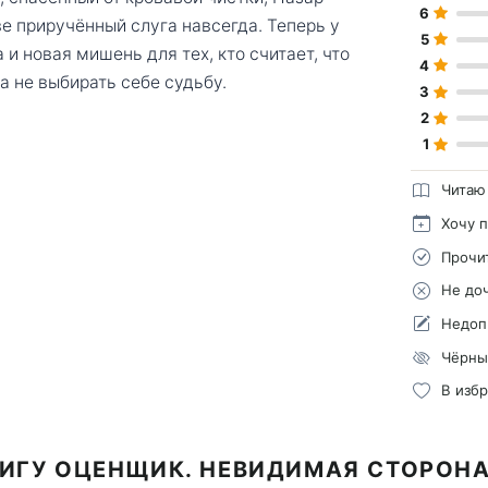
6
е приручённый слуга навсегда. Теперь у
5
и новая мишень для тех, кто считает, что
4
 не выбирать себе судьбу.
3
2
1
Читаю
Хочу 
Прочи
Не до
Недоп
Чёрны
В изб
ИГУ ОЦЕНЩИК. НЕВИДИМАЯ СТОРОН