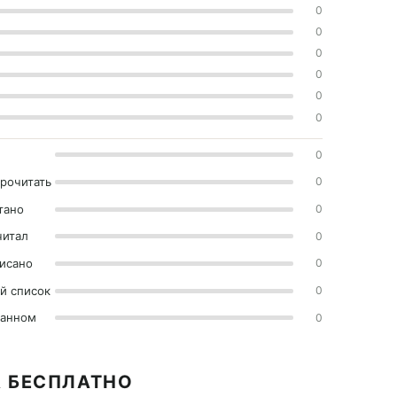
0
0
0
0
0
0
0
прочитать
0
тано
0
читал
0
исано
0
й список
0
ранном
0
А БЕСПЛАТНО