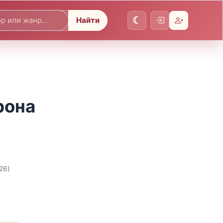
Найти
рона
26)