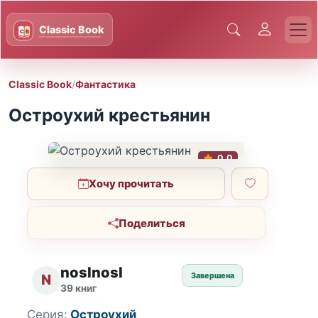
Classic Book
/
Фантастика
Остроухий крестьянин
0.0
Хочу прочитать
Поделиться
noslnosl
Завершена
N
39 книг
Серия:
Остроухий