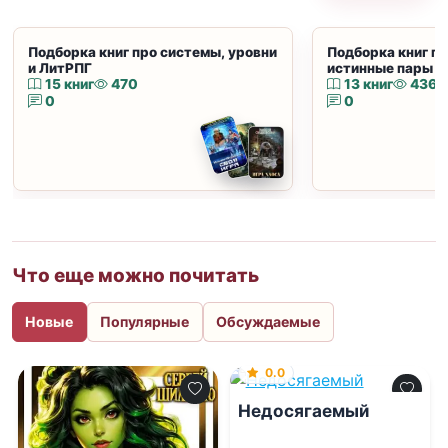
Подборка книг про системы, уровни
Подборка книг пр
и ЛитРПГ
истинные пары и
15 книг
470
13 книг
436
0
0
Что еще можно почитать
Новые
Популярные
Обсуждаемые
0.0
Недосягаемый